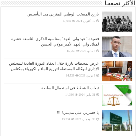
الأكثر تصفحا
تاريخ المنتخب الوطني المغربي منذ التأسيس
12 أكتوبر، 2024
17,059
قصيدة “عيد ولي العهد” بمناسبة الذكرى التاسعة عشرة
لميلاد ولي العهد الأمير مولاي الحسن
8 مايو، 2022
15,760
عرض لمحطات بارزة خلال انعقاد الدورة العادية للمجلس
الإداري للوكالة المستقلة لتوزيع الماء والكهرباء بمكناس
3 يوليو، 2023
14,529
تبعات الشطط في استعمال السلطة
31 مايو، 2024
14,386
يا حسرتي على مدينتي!!!!!
30 نوفمبر، 2022
13,334