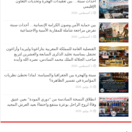
أحداث سبتة… بين تعقيدات الهجرة وتحديات التعاون
الإقليمي
2 أغسطس، 2026
بين حماية الأمن وصون الكرامة الإنسانية… أحداث سبتة
تفرض مراجعة شاملة للمقاربة الأمنية والاجتماعية
1 أغسطس، 2026
القنصلية العامة للمملكة المغربية بتاراغونا وليريدا وأراغون
تحتفل بمناسبة تخليد الذكرى السابعة والعشرين لتربع
صاحب الجلالة الملك محمد السادس، نصره الله وأيده
1 أغسطس، 2026
سبتة والهجرة بين الجغرافيا والسياسة: لماذا تخطئ نظريات
المؤامرة في تفسير الظاهرة؟
31 يوليو، 2026
انطلاق النسخة السادسة من “دوري المودة” بعين عتيق
وفاءً لروح الراحل بوعزة منتفع واحتفاءً بعيد العرش المجيد
31 يوليو، 2026