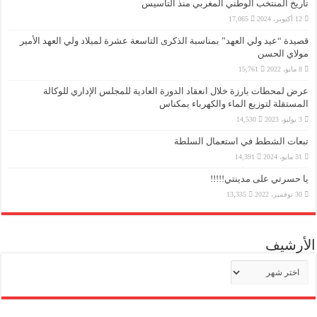
تاريخ المنتخب الوطني المغربي منذ التأسيس
12 أكتوبر، 2024
17,065
قصيدة “عيد ولي العهد” بمناسبة الذكرى التاسعة عشرة لميلاد ولي العهد الأمير
مولاي الحسن
8 مايو، 2022
15,761
عرض لمحطات بارزة خلال انعقاد الدورة العادية للمجلس الإداري للوكالة
المستقلة لتوزيع الماء والكهرباء بمكناس
3 يوليو، 2023
14,530
تبعات الشطط في استعمال السلطة
31 مايو، 2024
14,391
يا حسرتي على مدينتي!!!!!
30 نوفمبر، 2022
13,335
الأرشيف
الأرشيف