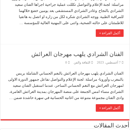
مراسلة: لجنة الإعلام والتواصل تكللت عملية جراحية اجراها الفنان سعيد
المؤسسة الدبلوماسية تفتح حواراً بين السلك الدبلوماسي وحزب العدالة والتنمية استعداد
الشرادي بالنجاح. وغادر الشرادي المستشفى بعد يومين خضع خلالهما
تحالف منظمات صحراوية يطلق من جنيف “إعلان طفولة إفريقيا المسروقة” ويدعو لتعز
للمراقبة الطبية. ووجه الشرادي شكره لكل من زاره او اتصل به هاتفيا
للاطمئنان على حالته الصحية، واثنى على المهنية العالية للمؤسسة …
المؤسسة الدبلوماسية تستضيف إدريس لشكر في الملتقى الدبلوماسي الـ154
أكمل القراءة »
سلطات العرائش تطلق حملة إنسانية واسعة للتكفل بالأشخاص بدون مأوى
الفنان الشرادي يلهب مهرجان العرائش
7 أغسطس، 2023
الثقافة والفن
0
الفنان الشرادي يلهب مهرجان العرائش بالنغم الحساني الشاملة بريس
بالمغرب وأوروبا- مراسلة: لجنة الإعلام والتواصل تفاعل جمهور الدورة الاولى
لمهرجان العرائش مع النغم الحساني الساحر، عندما استقبل الفنان سعيد
الشرادي مساء امس الجمعة على منصة المهرجان بمدينة العرائش العامرة،
وادى الفنان مجموعة متنوعة من اغانيه الحسانية في سهرة حاشدة ضمن …
أكمل القراءة »
أحدث المقالات