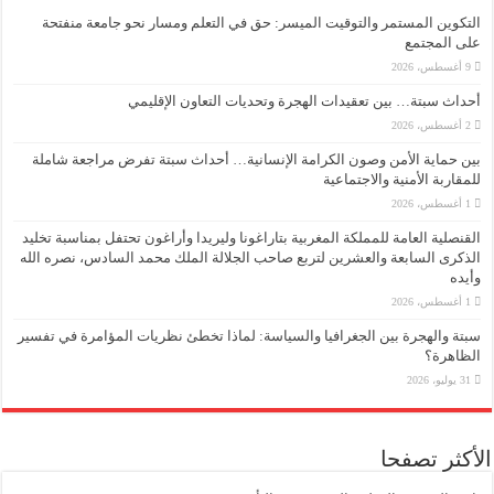
التكوين المستمر والتوقيت الميسر: حق في التعلم ومسار نحو جامعة منفتحة
على المجتمع
9 أغسطس، 2026
أحداث سبتة… بين تعقيدات الهجرة وتحديات التعاون الإقليمي
2 أغسطس، 2026
بين حماية الأمن وصون الكرامة الإنسانية… أحداث سبتة تفرض مراجعة شاملة
للمقاربة الأمنية والاجتماعية
1 أغسطس، 2026
القنصلية العامة للمملكة المغربية بتاراغونا وليريدا وأراغون تحتفل بمناسبة تخليد
الذكرى السابعة والعشرين لتربع صاحب الجلالة الملك محمد السادس، نصره الله
وأيده
1 أغسطس، 2026
سبتة والهجرة بين الجغرافيا والسياسة: لماذا تخطئ نظريات المؤامرة في تفسير
الظاهرة؟
31 يوليو، 2026
الأكثر تصفحا