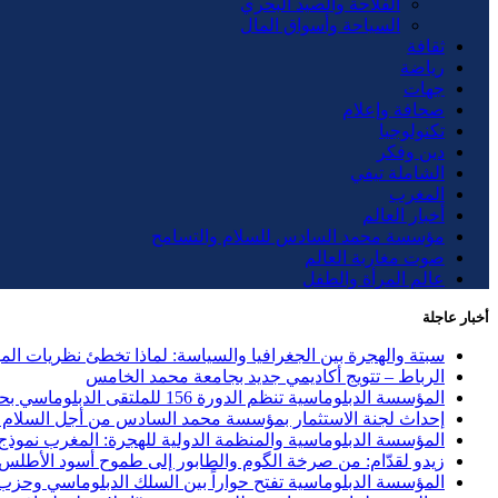
الفلاحة والصيد البحري
السياحة وأسواق المال
ثقافة
رياضة
جهات
صحافة وإعلام
تكنولوجيا
دين وفكر
الشاملة تيفي
المغرب
أخبار العالم
مؤسسة محمد السادس للسلام والتسامح
صوت مغاربة العالم
عالم المرأة والطفل
أخبار عاجلة
سبتة والهجرة بين الجغرافيا والسياسة: لماذا تخطئ نظريات ال
الرباط – تتويج أكاديمي جديد بجامعة محمد الخامس
المؤسسة الدبلوماسية تنظم الدورة 156 للملتقى الدبلوماسي بحضور 40 دولة وحزب الاستقلال ضيف الشرف
إحداث لجنة الاستثمار بمؤسسة محمد السادس من أجل السلام و
المؤسسة الدبلوماسية والمنظمة الدولية للهجرة: المغرب نموذج ر
زيدو لقدّام: من صرخة الگوم والطابور إلى طموح أسود الأطلس
المؤسسة الدبلوماسية تفتح حواراً بين السلك الدبلوماسي وحزب العد