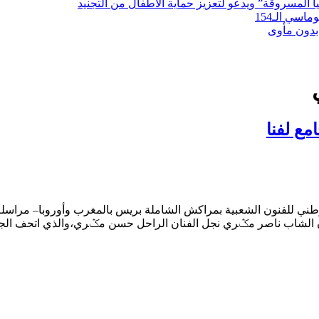
لمسروقة” ويدعو لتعزيز حماية الأطفال من التجنيد
سي الـ154
بدون مأوى
مع لفنا
طني للفنون الشعبية بمراكش الشاملة بريس بالمغرب وأوروبا– مراسلة: 
نان الشاب ناصر مݣري نجل الفنان الراحل حسن مݣري،والذي اتحف الجما