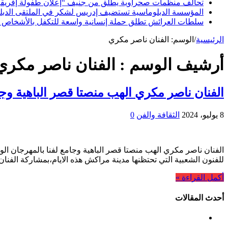
تحالف منظمات صحراوية يطلق من جنيف “إعلان طفولة إفريقيا ا
المؤسسة الدبلوماسية تستضيف إدريس لشكر في الملتقى الدبلوما
سلطات العرائش تطلق حملة إنسانية واسعة للتكفل بالأشخاص 
الرئيسية
/
الوسم:
الفنان ناصر مكري
أرشيف الوسم :
الفنان ناصر مكري
الفنان ناصر مكري الهب منصتا قصر الباهية وجا
8 يوليو، 2024
الثقافة والفن
0
الفنان ناصر مكري الهب منصتا قصر الباهية وجامع لفنا بالمهرجان الو
للفنون الشعبية التي تحتظنها مدينة مراكش هذه الايام،بمشاركة الف
أكمل القراءة »
أحدث المقالات