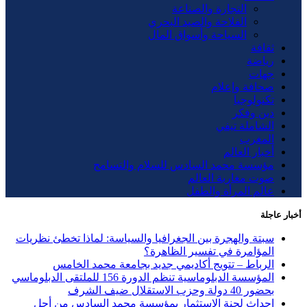
التجارة والصناعة
الفلاحة والصيد البحري
السياحة وأسواق المال
ثقافة
رياضة
جهات
صحافة وإعلام
تكنولوجيا
دين وفكر
الشاملة تيفي
المغرب
أخبار العالم
مؤسسة محمد السادس للسلام والتسامح
صوت مغاربة العالم
عالم المرأة والطفل
أخبار عاجلة
سبتة والهجرة بين الجغرافيا والسياسة: لماذا تخطئ نظريات
المؤامرة في تفسير الظاهرة؟
الرباط – تتويج أكاديمي جديد بجامعة محمد الخامس
المؤسسة الدبلوماسية تنظم الدورة 156 للملتقى الدبلوماسي
بحضور 40 دولة وحزب الاستقلال ضيف الشرف
إحداث لجنة الاستثمار بمؤسسة محمد السادس من أجل