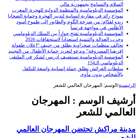
السلام والتسامح بجمهورية مالي
المؤسسة الدبلوماسية والمنظمة الدولية للهجرة: المغرب
نموذج رائد في مقاربة إنسانية لتدبير الهجرة وحماية الضحايا
زيدو لقدّام: من صرخة الگوم والطابور إلى طموح أسود
الأطلس في مواجهة فرنسا
المؤسسة الدبلوماسية تفتح حواراً بين السلك الدبلوماسي
وحزب العدالة والتنمية استعداداً لاستحقاقات 2026
تحالف منظمات صحراوية يطلق من جنيف “إعلان طفولة
إفريقيا المسروقة” ويدعو لتعزيز حماية الأطفال من التجنيد
المؤسسة الدبلوماسية تستضيف إدريس لشكر في الملتقى
الدبلوماسي الـ154
سلطات العرائش تطلق حملة إنسانية واسعة للتكفل
بالأشخاص بدون مأوى
الرئيسية
/
الوسم:
المهرجان العالمي للشعر
أرشيف الوسم :
المهرجان
العالمي للشعر
مدينة مراكش تحتضن المهرجان العالمي
للشعر