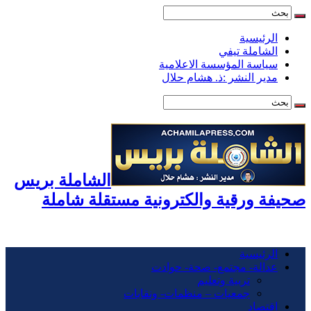
الرئيسية
الشاملة تيفي
سياسة المؤسسة الاعلامية
مدير النشر :ذ. هشام حلال
الشاملة بريس
صحيفة ورقية والكترونية مستقلة شاملة
الرئيسية
عدالة- مجتمع- صحة- حوادت
تربية وتعليم
جمعيات – منظمات- ونقابات
اقتصاد