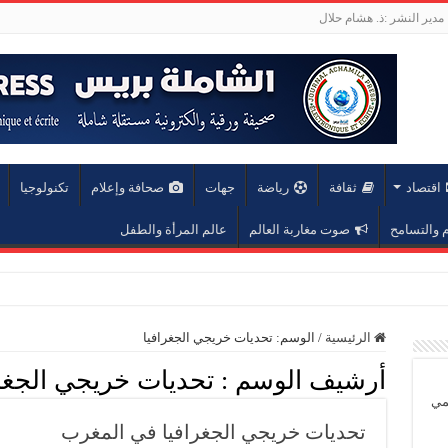
مدير النشر :ذ. هشام حلال
اقتصاد
ثقافة
رياضة
جهات
صحافة وإعلام
تكنولوجيا
والتسامح
صوت مغاربة العالم
عالم المرأة والطفل
عة محمد الخامس
الرئيسية
/
الوسم:
تحديات خريجي الجغرافيا
أرشيف الوسم :
تحديات خريجي الجغر
يمي
تحديات خريجي الجغرافيا في المغرب