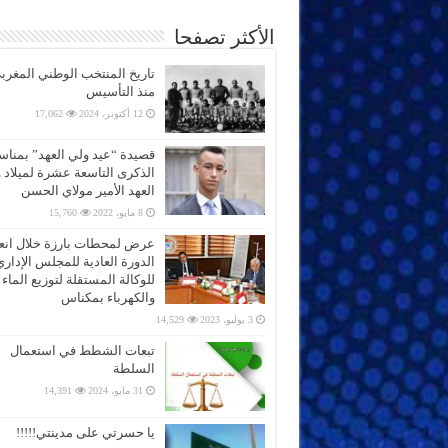
الأكثر تصفحا
تاريخ المنتخب الوطني المغرب
منذ التأسيس
12 أكتوبر، 2024
17,062
قصيدة “عيد ولي العهد” بمناس
الذكرى التاسعة عشرة لميلاد 
العهد الأمير مولاي الحسن
8 مايو، 2022
15,760
عرض لمحطات بارزة خلال انعق
الدورة العادية للمجلس الإداري
للوكالة المستقلة لتوزيع الماء
والكهرباء بمكناس
3 يوليو، 2023
14,529
تبعات الشطط في استعمال
السلطة
31 مايو، 2024
14,391
يا حسرتي على مدينتي!!!!!