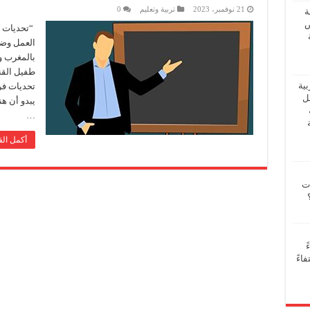
21 نوفمبر، 2023
تربية وتعليم
0
ة
ض
“تحديات خ
العمل وضر
بالمغرب و
طفيل القن
بية
تحديات فر
فل
يبدو أن هن
…
أكمل الق
ات
ً
اءً