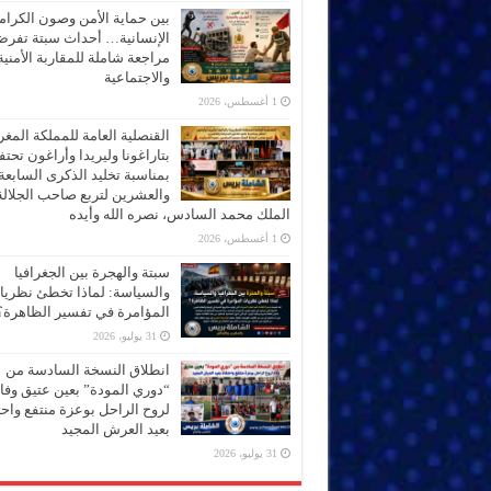
بين حماية الأمن وصون الكرام
الإنسانية… أحداث سبتة تفر
مراجعة شاملة للمقاربة الأمنية
والاجتماعية
1 أغسطس، 2026
القنصلية العامة للمملكة المغر
بتاراغونا وليريدا وأراغون تحت
بمناسبة تخليد الذكرى السابعة
والعشرين لتربع صاحب الجلالة
الملك محمد السادس، نصره الله وأيده
1 أغسطس، 2026
سبتة والهجرة بين الجغرافيا
والسياسة: لماذا تخطئ نظري
المؤامرة في تفسير الظاهرة؟
31 يوليو، 2026
انطلاق النسخة السادسة من
“دوري المودة” بعين عتيق وفاء
لروح الراحل بوعزة منتفع واحتف
بعيد العرش المجيد
31 يوليو، 2026