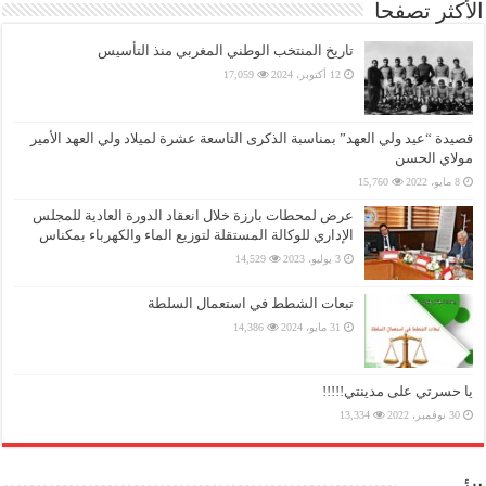
الأكثر تصفحا
تاريخ المنتخب الوطني المغربي منذ التأسيس
12 أكتوبر، 2024
17,059
قصيدة “عيد ولي العهد” بمناسبة الذكرى التاسعة عشرة لميلاد ولي العهد الأمير
مولاي الحسن
8 مايو، 2022
15,760
عرض لمحطات بارزة خلال انعقاد الدورة العادية للمجلس
الإداري للوكالة المستقلة لتوزيع الماء والكهرباء بمكناس
3 يوليو، 2023
14,529
تبعات الشطط في استعمال السلطة
31 مايو، 2024
14,386
يا حسرتي على مدينتي!!!!!
30 نوفمبر، 2022
13,334