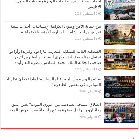
أحداث سبتة… بين تعقيدات الهجرة وتحديات التعاون
الإقليمي
2 أغسطس، 2026
بين حماية الأمن وصون الكرامة الإنسانية… أحداث سبتة
تفرض مراجعة شاملة للمقاربة الأمنية والاجتماعية
1 أغسطس، 2026
القنصلية العامة للمملكة المغربية بتاراغونا وليريدا وأراغون
تحتفل بمناسبة تخليد الذكرى السابعة والعشرين لتربع
صاحب الجلالة الملك محمد السادس، نصره الله وأيده
1 أغسطس، 2026
سبتة والهجرة بين الجغرافيا والسياسة: لماذا تخطئ نظريات
المؤامرة في تفسير الظاهرة؟
31 يوليو، 2026
انطلاق النسخة السادسة من “دوري المودة” بعين عتيق
وفاءً لروح الراحل بوعزة منتفع واحتفاءً بعيد العرش المجيد
31 يوليو، 2026