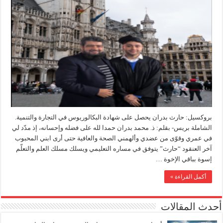
بروكسيل: حارث بدران يحصل على شهادة البكالوريوس في التجارة والتنمية.
الشاملة بريس- بقلم: ذ. محمد بدران حمدا لله على فضله وإحسانه، إذ مدّد لي
في عمري وقوّى من عضدي وألهمني الصحة والعافية حتى أرى ابني المحبوب
آخر العنقود “حارث” يتوفق في مساره التعليمي ويسلك مسلك العلم والتعلّم
إسوة بباقي الإخوة …
أكمل القراءة »
أحدث المقالات