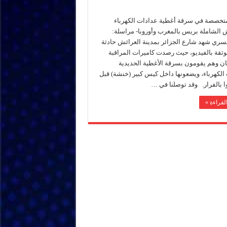
تخصصة في سرقة أغطية عدادات الكهرباء
ش الشاملة بريس بالمغرب وأوروبا- مراسلة:
عسري شهد شارع الجزائر بمدينة العرائش حادثة
ثقة بالفيديو، حيث رصدت كاميرات المراقبة
بان وهم يقومون بسرقة الأغطية الحديدية
الكهرباء، ويضعونها داخل كيس كبير (خنشة) قبل
ا بالفرار. وقد توصلنا في …
لقراءة »