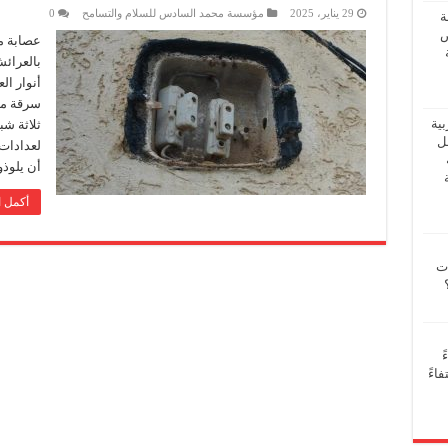
29 يناير، 2025
مؤسسة محمد السادس للسلام والتسامح
0
ة
ض
عصابة م
بالعرائ
أنوار ال
سرقة مو
بية
ثلاثة ش
فل
لعدادات 
أن يلوذو
أكمل ا
ات
ً
اءً