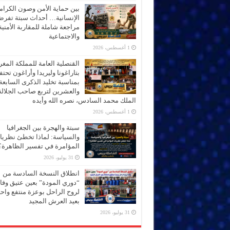
بين حماية الأمن وصون الكرام
الإنسانية… أحداث سبتة تفر
مراجعة شاملة للمقاربة الأمنية
والاجتماعية
1 أغسطس، 2026
القنصلية العامة للمملكة المغر
بتاراغونا وليريدا وأراغون تحت
بمناسبة تخليد الذكرى السابعة
والعشرين لتربع صاحب الجلالة
الملك محمد السادس، نصره الله وأيده
1 أغسطس، 2026
سبتة والهجرة بين الجغرافيا
والسياسة: لماذا تخطئ نظري
المؤامرة في تفسير الظاهرة؟
31 يوليو، 2026
انطلاق النسخة السادسة من
“دوري المودة” بعين عتيق وفاء
لروح الراحل بوعزة منتفع واحتف
بعيد العرش المجيد
31 يوليو، 2026