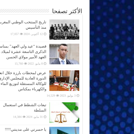
الأكثر تصفحا
تاريخ المنتخب الوطني المغرب
منذ التأسيس
12 أكتوبر، 2024
17,057
قصيدة “عيد ولي العهد” بمناس
الذكرى التاسعة عشرة لميلاد 
العهد الأمير مولاي الحسن
8 مايو، 2022
15,760
عرض لمحطات بارزة خلال انعق
الدورة العادية للمجلس الإداري
للوكالة المستقلة لتوزيع الماء
والكهرباء بمكناس
3 يوليو، 2023
14,529
تبعات الشطط في استعمال
السلطة
31 مايو، 2024
14,384
يا حسرتي على مدينتي!!!!!