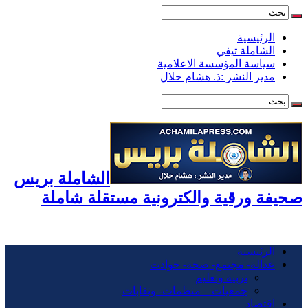
الرئيسية
الشاملة تيفي
سياسة المؤسسة الاعلامية
مدير النشر :ذ. هشام حلال
الشاملة بريس
صحيفة ورقية والكترونية مستقلة شاملة
الرئيسية
عدالة- مجتمع- صحة- حوادت
تربية وتعليم
جمعيات – منظمات- ونقابات
اقتصاد