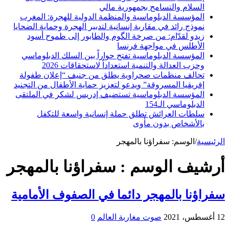
السلام والتسامح بجمهورية مالي
المؤسسة الدبلوماسية والمنظمة الدولية للهجرة: المغرب
نموذج رائد في مقاربة إنسانية لتدبير الهجرة وحماية الضحايا
زيدو لقدّام: من صرخة الگوم والطابور إلى طموح أسود
الأطلس في مواجهة فرنسا
المؤسسة الدبلوماسية تفتح حواراً بين السلك الدبلوماسي
وحزب العدالة والتنمية استعداداً لاستحقاقات 2026
تحالف منظمات صحراوية يطلق من جنيف “إعلان طفولة
إفريقيا المسروقة” ويدعو لتعزيز حماية الأطفال من التجنيد
المؤسسة الدبلوماسية تستضيف إدريس لشكر في الملتقى
الدبلوماسي الـ154
سلطات العرائش تطلق حملة إنسانية واسعة للتكفل
بالأشخاص بدون مأوى
الرئيسية
/
الوسم:
سفراؤنا بالمهجر
أرشيف الوسم :
سفراؤنا بالمهجر
سفراؤنا بالمهجر دائما في الصفوف الأمامية
12 أغسطس، 2021
صوت مغاربة العالم
0