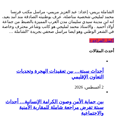
الشاملة بريس- إعداد: عبد العزيز مريمي- مراسل مكتب فرنسا
محمد لمليجي شخصية مناضلة، عرف بوطنيته الصادقة مند أمد بعيد،
انه ابن مدينة سيدي سليمان مدن الغرب المميزة بالضبط من جماعة
أولاد أحميد . والاستاذ محمد لمليجي هو كاتب وشاعر محترف وخاصة
في الشعر الوطني وهو ايضا مراسل صحفي بجريدة “الشاملة …
أكمل القراءة »
أحدث المقالات
أحداث سبتة… بين تعقيدات الهجرة وتحديات
التعاون الإقليمي
2 أغسطس، 2026
بين حماية الأمن وصون الكرامة الإنسانية… أحداث
سبتة تفرض مراجعة شاملة للمقاربة الأمنية
والاجتماعية