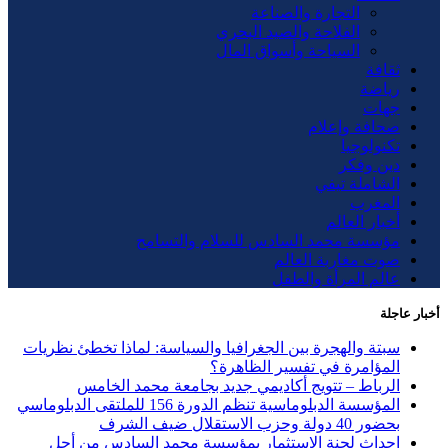
التجارة والصناعة
الفلاحة والصيد البحري
السياحة وأسواق المال
ثقافة
رياضة
جهات
صحافة وإعلام
تكنولوجيا
دين وفكر
الشاملة تيفي
المغرب
أخبار العالم
مؤسسة محمد السادس للسلام والتسامح
صوت مغاربة العالم
عالم المرأة والطفل
أخبار عاجلة
سبتة والهجرة بين الجغرافيا والسياسة: لماذا تخطئ نظريات
المؤامرة في تفسير الظاهرة؟
الرباط – تتويج أكاديمي جديد بجامعة محمد الخامس
المؤسسة الدبلوماسية تنظم الدورة 156 للملتقى الدبلوماسي
بحضور 40 دولة وحزب الاستقلال ضيف الشرف
إحداث لجنة الاستثمار بمؤسسة محمد السادس من أجل