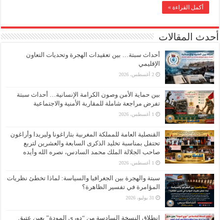
أكمل القراءة »
أحدث المقالات
أحداث سبتة… بين تعقيدات الهجرة وتحديات التعاون
الإقليمي
2 أغسطس، 2026
بين حماية الأمن وصون الكرامة الإنسانية… أحداث سبتة
تفرض مراجعة شاملة للمقاربة الأمنية والاجتماعية
1 أغسطس، 2026
القنصلية العامة للمملكة المغربية بتاراغونا وليريدا وأراغون
تحتفل بمناسبة تخليد الذكرى السابعة والعشرين لتربع
صاحب الجلالة الملك محمد السادس، نصره الله وأيده
1 أغسطس، 2026
سبتة والهجرة بين الجغرافيا والسياسة: لماذا تخطئ نظريات
المؤامرة في تفسير الظاهرة؟
31 يوليو، 2026
انطلاق النسخة السادسة من “دوري المودة” بعين عتيق