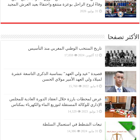
وفاءً لروح الراحل بوعزة منتفع واحتفاءً بعيد العرش المجيد
31 يوليو، 2026
الأكثر تصفحا
تاريخ المنتخب الوطني المغربي منذ التأسيس
12 أكتوبر، 2024
17,059
قصيدة “عيد ولي العهد” بمناسبة الذكرى التاسعة عشرة
لميلاد ولي العهد الأمير مولاي الحسن
8 مايو، 2022
15,760
عرض لمحطات بارزة خلال انعقاد الدورة العادية للمجلس
الإداري للوكالة المستقلة لتوزيع الماء والكهرباء بمكناس
3 يوليو، 2023
14,529
تبعات الشطط في استعمال السلطة
31 مايو، 2024
14,386