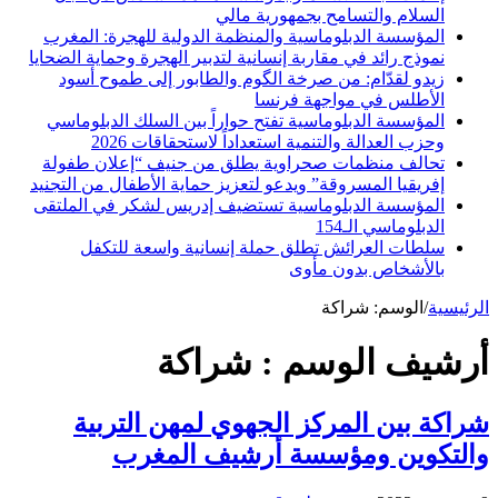
السلام والتسامح بجمهورية مالي
المؤسسة الدبلوماسية والمنظمة الدولية للهجرة: المغرب
نموذج رائد في مقاربة إنسانية لتدبير الهجرة وحماية الضحايا
زيدو لقدّام: من صرخة الگوم والطابور إلى طموح أسود
الأطلس في مواجهة فرنسا
المؤسسة الدبلوماسية تفتح حواراً بين السلك الدبلوماسي
وحزب العدالة والتنمية استعداداً لاستحقاقات 2026
تحالف منظمات صحراوية يطلق من جنيف “إعلان طفولة
إفريقيا المسروقة” ويدعو لتعزيز حماية الأطفال من التجنيد
المؤسسة الدبلوماسية تستضيف إدريس لشكر في الملتقى
الدبلوماسي الـ154
سلطات العرائش تطلق حملة إنسانية واسعة للتكفل
بالأشخاص بدون مأوى
الرئيسية
/
الوسم:
شراكة
أرشيف الوسم :
شراكة
شراكة بين المركز الجهوي لمهن التربية
والتكوين ومؤسسة أرشيف المغرب