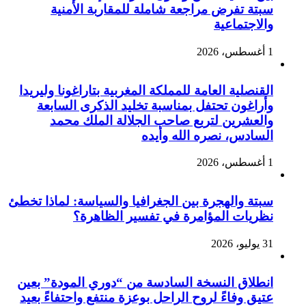
سبتة تفرض مراجعة شاملة للمقاربة الأمنية
والاجتماعية
1 أغسطس، 2026
القنصلية العامة للمملكة المغربية بتاراغونا وليريدا
وأراغون تحتفل بمناسبة تخليد الذكرى السابعة
والعشرين لتربع صاحب الجلالة الملك محمد
السادس، نصره الله وأيده
1 أغسطس، 2026
سبتة والهجرة بين الجغرافيا والسياسة: لماذا تخطئ
نظريات المؤامرة في تفسير الظاهرة؟
31 يوليو، 2026
انطلاق النسخة السادسة من “دوري المودة” بعين
عتيق وفاءً لروح الراحل بوعزة منتفع واحتفاءً بعيد