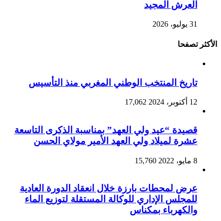
العرش المجيد
31 يوليو، 2026
الأكثر تصفحا
تاريخ المنتخب الوطني المغربي منذ التأسيس
12 أكتوبر، 2024
17,062
قصيدة “عيد ولي العهد” بمناسبة الذكرى التاسعة
عشرة لميلاد ولي العهد الأمير مولاي الحسن
8 مايو، 2022
15,760
عرض لمحطات بارزة خلال انعقاد الدورة العادية
للمجلس الإداري للوكالة المستقلة لتوزيع الماء
والكهرباء بمكناس