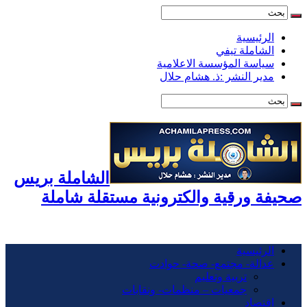
الرئيسية
الشاملة تيفي
سياسة المؤسسة الاعلامية
مدير النشر :ذ. هشام حلال
الشاملة بريس
صحيفة ورقية والكترونية مستقلة شاملة
الرئيسية
عدالة- مجتمع- صحة- حوادت
تربية وتعليم
جمعيات – منظمات- ونقابات
اقتصاد