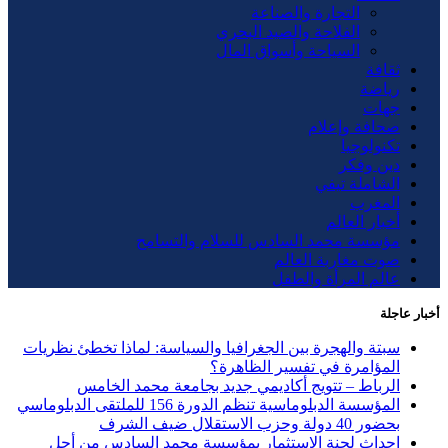
التجارة والصناعة
الفلاحة والصيد البحري
السياحة وأسواق المال
ثقافة
رياضة
جهات
صحافة وإعلام
تكنولوجيا
دين وفكر
الشاملة تيفي
المغرب
أخبار العالم
مؤسسة محمد السادس للسلام والتسامح
صوت مغاربة العالم
عالم المرأة والطفل
أخبار عاجلة
سبتة والهجرة بين الجغرافيا والسياسة: لماذا تخطئ نظريات
المؤامرة في تفسير الظاهرة؟
الرباط – تتويج أكاديمي جديد بجامعة محمد الخامس
المؤسسة الدبلوماسية تنظم الدورة 156 للملتقى الدبلوماسي
بحضور 40 دولة وحزب الاستقلال ضيف الشرف
إحداث لجنة الاستثمار بمؤسسة محمد السادس من أجل