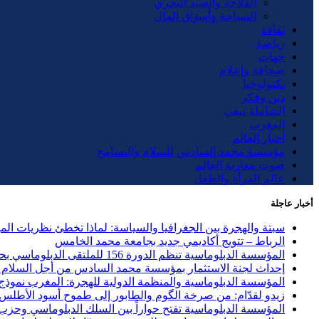
الفلاحة والصيد البحري
السياحة وأسواق المال
ثقافة
رياضة
جهات
صحافة وإعلام
تكنولوجيا
دين وفكر
الشاملة تيفي
المغرب
أخبار العالم
مؤسسة محمد السادس للسلام والتسامح
صوت مغاربة العالم
عالم المرأة والطفل
أخبار عاجلة
سبتة والهجرة بين الجغرافيا والسياسة: لماذا تخطئ نظريات ال
الرباط – تتويج أكاديمي جديد بجامعة محمد الخامس
المؤسسة الدبلوماسية تنظم الدورة 156 للملتقى الدبلوماسي بحضور 40 دولة وحزب الاستقلال ضيف الشرف
إحداث لجنة الاستثمار بمؤسسة محمد السادس من أجل السلام و
المؤسسة الدبلوماسية والمنظمة الدولية للهجرة: المغرب نموذج ر
زيدو لقدّام: من صرخة الگوم والطابور إلى طموح أسود الأطلس
المؤسسة الدبلوماسية تفتح حواراً بين السلك الدبلوماسي وحزب العد