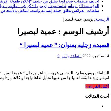
تحالف منظمات صحراوية يطلق من جنيف “إعلان طفولة إفريقيا ا
المؤسسة الدبلوماسية تستضيف إدريس لشكر في الملتقى الدبلوما
سلطات العرائش تطلق حملة إنسانية واسعة للتكفل بالأشخاص 
الرئيسية
/
الوسم:
عمية لبصيرا
أرشيف الوسم :
عمية لبصيرا
قصيدة زجلية بعنوان: ” عمية لبصيرا “
14 سبتمبر، 2022
الثقافة والفن
0
الشاملة بريس- بقلم: البوهالي عروب شاعر وزجال ” عمية لبصيرا “
امية و زايداها بثقة لعميا جا من عليها تحايل لقاها واجدا و كلاها باردا 
أكمل القراءة »
أحدث المقالات