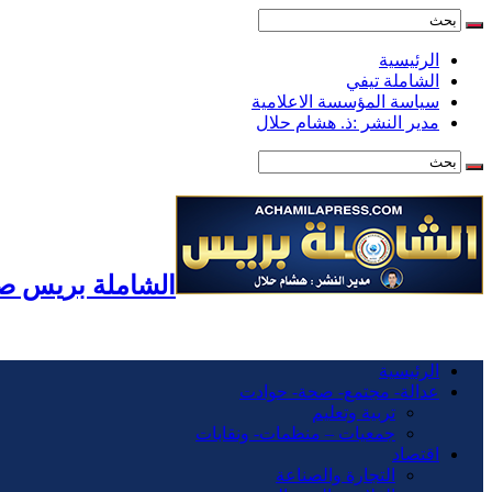
الرئيسية
الشاملة تيفي
سياسة المؤسسة الاعلامية
مدير النشر :ذ. هشام حلال
الشاملة بريس صح
الرئيسية
عدالة- مجتمع- صحة- حوادت
تربية وتعليم
جمعيات – منظمات- ونقابات
اقتصاد
التجارة والصناعة