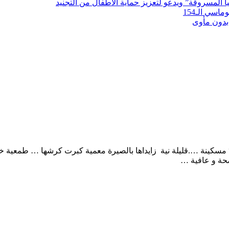
لمسروقة” ويدعو لتعزيز حماية الأطفال من التجنيد
سي الـ154
بدون مأوى
 مسكينة ….قليلة نية زايداها بالصيرة معمية كبرت كرشها … طمعية
بصحة و عافية …