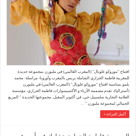
افتتاح “موروكو غلوبال” (المغرب العالمي) في ملبورن بمجموعة جديدة
للمغربية فاطمة الجراري الشاملة بريس بالمغرب وأوروبا- مراسلة: محمد
بلمو بمناسبة افتتاح “موروكو غلوبال” (المغرب العالمي) في ملبورن
(أستراليا)، تقدم مصممة الأزياء و الأكسيسوارات فاطمة الجراري، مؤسسة
العلامة التجارية سلسبيل-جي، في أكتوبر المقبل، مجموعتها الجديدة ” المربع
الجمالي لمجموعة ملبورن ” …
أكمل القراءة »