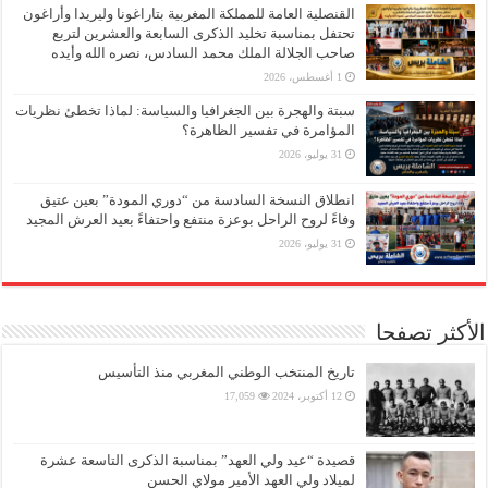
القنصلية العامة للمملكة المغربية بتاراغونا وليريدا وأراغون
تحتفل بمناسبة تخليد الذكرى السابعة والعشرين لتربع
صاحب الجلالة الملك محمد السادس، نصره الله وأيده
1 أغسطس، 2026
سبتة والهجرة بين الجغرافيا والسياسة: لماذا تخطئ نظريات
المؤامرة في تفسير الظاهرة؟
31 يوليو، 2026
انطلاق النسخة السادسة من “دوري المودة” بعين عتيق
وفاءً لروح الراحل بوعزة منتفع واحتفاءً بعيد العرش المجيد
31 يوليو، 2026
الأكثر تصفحا
تاريخ المنتخب الوطني المغربي منذ التأسيس
12 أكتوبر، 2024
17,059
قصيدة “عيد ولي العهد” بمناسبة الذكرى التاسعة عشرة
لميلاد ولي العهد الأمير مولاي الحسن