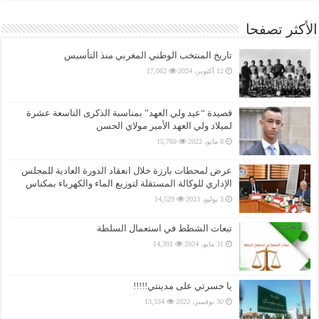
الأكثر تصفحا
تاريخ المنتخب الوطني المغربي منذ التأسيس
12 أكتوبر، 2024
17,062
قصيدة “عيد ولي العهد” بمناسبة الذكرى التاسعة عشرة
لميلاد ولي العهد الأمير مولاي الحسن
8 مايو، 2022
15,760
عرض لمحطات بارزة خلال انعقاد الدورة العادية للمجلس
الإداري للوكالة المستقلة لتوزيع الماء والكهرباء بمكناس
3 يوليو، 2023
14,529
تبعات الشطط في استعمال السلطة
31 مايو، 2024
14,391
يا حسرتي على مدينتي!!!!!
30 نوفمبر، 2022
13,334