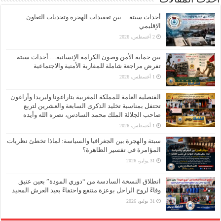
أحداث سبتة… بين تعقيدات الهجرة وتحديات التعاون
الإقليمي
2 أغسطس، 2026
بين حماية الأمن وصون الكرامة الإنسانية… أحداث سبتة
تفرض مراجعة شاملة للمقاربة الأمنية والاجتماعية
1 أغسطس، 2026
القنصلية العامة للمملكة المغربية بتاراغونا وليريدا وأراغون
تحتفل بمناسبة تخليد الذكرى السابعة والعشرين لتربع
صاحب الجلالة الملك محمد السادس، نصره الله وأيده
1 أغسطس، 2026
سبتة والهجرة بين الجغرافيا والسياسة: لماذا تخطئ نظريات
المؤامرة في تفسير الظاهرة؟
31 يوليو، 2026
انطلاق النسخة السادسة من “دوري المودة” بعين عتيق
وفاءً لروح الراحل بوعزة منتفع واحتفاءً بعيد العرش المجيد
31 يوليو، 2026