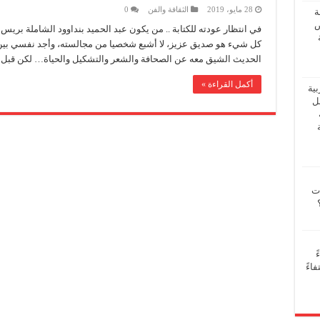
28 مايو، 2019
الثقافة والفن
0
ة
ض
في انتظار عودته للكتابة .. من يكون عبد الحميد بنداوود الشاملة بريس:
كل شيء هو صديق عزيز، لا أشبع شخصيا من مجالسته، وأجد نفسي بين ا
الحديث الشيق معه عن الصحافة والشعر والتشكيل والحياة… لكن قبل
أكمل القراءة »
بية
فل
ات
ً
اءً