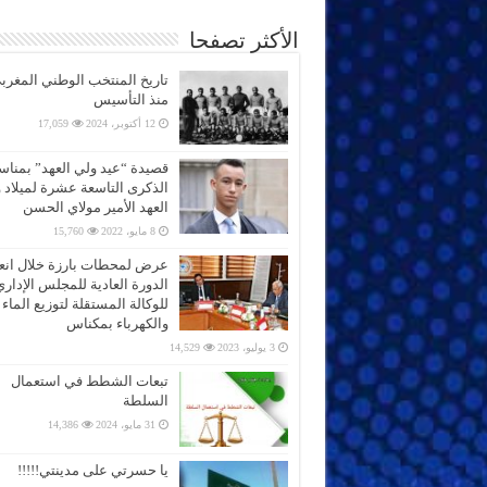
الأكثر تصفحا
تاريخ المنتخب الوطني المغرب
منذ التأسيس
12 أكتوبر، 2024
17,059
قصيدة “عيد ولي العهد” بمناس
الذكرى التاسعة عشرة لميلاد 
العهد الأمير مولاي الحسن
8 مايو، 2022
15,760
عرض لمحطات بارزة خلال انعق
الدورة العادية للمجلس الإداري
للوكالة المستقلة لتوزيع الماء
والكهرباء بمكناس
3 يوليو، 2023
14,529
تبعات الشطط في استعمال
السلطة
31 مايو، 2024
14,386
يا حسرتي على مدينتي!!!!!