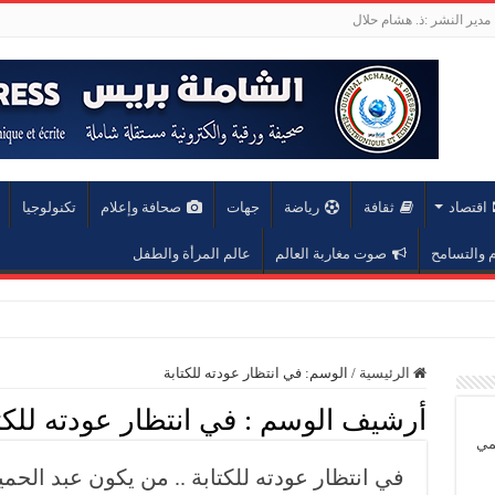
مدير النشر :ذ. هشام حلال
اقتصاد
ثقافة
رياضة
جهات
صحافة وإعلام
تكنولوجيا
والتسامح
صوت مغاربة العالم
عالم المرأة والطفل
عة محمد الخامس
الرئيسية
/
الوسم:
في انتظار عودته للكتابة
أرشيف الوسم :
في انتظار عودته للكت
يمي
في انتظار عودته للكتابة .. من يكون عبد الحمي