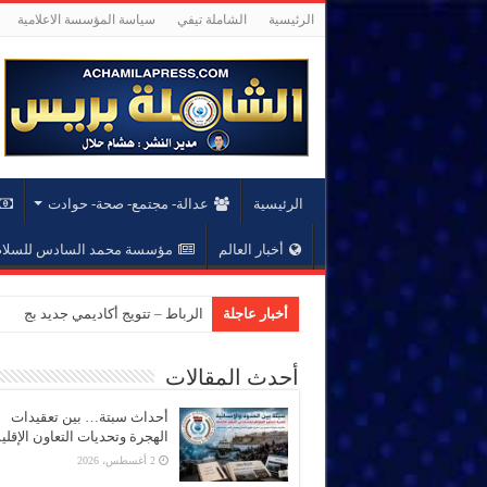
الرئيسية
الشاملة تيفي
سياسة المؤسسة الاعلامية
الرئيسية
عدالة- مجتمع- صحة- حوادت
أخبار العالم
مؤسسة محمد السادس للسلام 
أخبار عاجلة
الرباط – تتويج أكاديمي جديد بجام
أحدث المقالات
أحداث سبتة… بين تعقيدات
الهجرة وتحديات التعاون الإقل
2 أغسطس، 2026