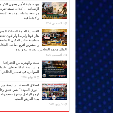
بين حماية الأمن وصون الكرام
الإنسانية… أحداث سبتة تفر
مراجعة شاملة للمقاربة الأمنية
والاجتماعية
1 أغسطس، 2026
القنصلية العامة للمملكة المغر
بتاراغونا وليريدا وأراغون تحت
بمناسبة تخليد الذكرى السابعة
والعشرين لتربع صاحب الجلالة
الملك محمد السادس، نصره الله وأيده
1 أغسطس، 2026
سبتة والهجرة بين الجغرافيا
والسياسة: لماذا تخطئ نظري
المؤامرة في تفسير الظاهرة؟
31 يوليو، 2026
انطلاق النسخة السادسة من
“دوري المودة” بعين عتيق وفاء
لروح الراحل بوعزة منتفع واحتف
بعيد العرش المجيد
31 يوليو، 2026