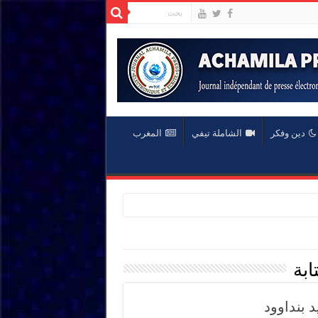
دين وفكر
الشاملة تيفي
المغرب
ابة
د بنداوود