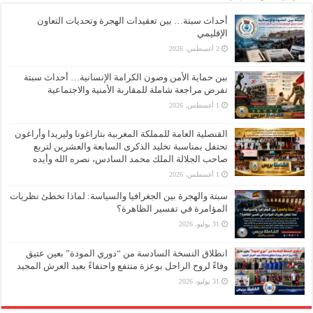
أحداث سبتة… بين تعقيدات الهجرة وتحديات التعاون
الإقليمي
2 أغسطس، 2026
بين حماية الأمن وصون الكرامة الإنسانية… أحداث سبتة
تفرض مراجعة شاملة للمقاربة الأمنية والاجتماعية
1 أغسطس، 2026
القنصلية العامة للمملكة المغربية بتاراغونا وليريدا وأراغون
تحتفل بمناسبة تخليد الذكرى السابعة والعشرين لتربع
صاحب الجلالة الملك محمد السادس، نصره الله وأيده
1 أغسطس، 2026
سبتة والهجرة بين الجغرافيا والسياسة: لماذا تخطئ نظريات
المؤامرة في تفسير الظاهرة؟
31 يوليو، 2026
انطلاق النسخة السادسة من “دوري المودة” بعين عتيق
وفاءً لروح الراحل بوعزة منتفع واحتفاءً بعيد العرش المجيد
31 يوليو، 2026