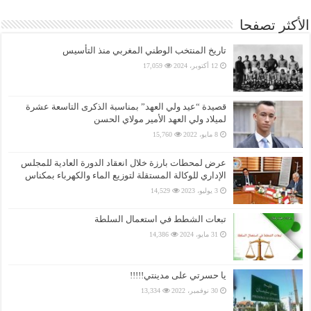
الأكثر تصفحا
تاريخ المنتخب الوطني المغربي منذ التأسيس
12 أكتوبر، 2024
17,059
قصيدة “عيد ولي العهد” بمناسبة الذكرى التاسعة عشرة
لميلاد ولي العهد الأمير مولاي الحسن
8 مايو، 2022
15,760
عرض لمحطات بارزة خلال انعقاد الدورة العادية للمجلس
الإداري للوكالة المستقلة لتوزيع الماء والكهرباء بمكناس
3 يوليو، 2023
14,529
تبعات الشطط في استعمال السلطة
31 مايو، 2024
14,386
يا حسرتي على مدينتي!!!!!
30 نوفمبر، 2022
13,334