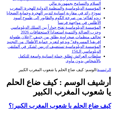
السلام والتسامح بجمهورية مالي
المؤسسة الدبلوماسية والمنظمة الدولية للهجرة: المغرب
نموذج رائد في مقاربة إنسانية لتدبير الهجرة وحماية الضحايا
زيدو لقدّام: من صرخة الگوم والطابور إلى طموح أسود
الأطلس في مواجهة فرنسا
المؤسسة الدبلوماسية تفتح حواراً بين السلك الدبلوماسي
وحزب العدالة والتنمية استعداداً لاستحقاقات 2026
تحالف منظمات صحراوية يطلق من جنيف “إعلان طفولة
إفريقيا المسروقة” ويدعو لتعزيز حماية الأطفال من التجنيد
المؤسسة الدبلوماسية تستضيف إدريس لشكر في الملتقى
الدبلوماسي الـ154
سلطات العرائش تطلق حملة إنسانية واسعة للتكفل
بالأشخاص بدون مأوى
الرئيسية
/
الوسم:
كيف ضاع الحلم يا شعوب المغرب الكبير
أرشيف الوسم :
كيف ضاع الحلم
يا شعوب المغرب الكبير
كيف ضاع الحلم يا شعوب المغرب الكبير!؟