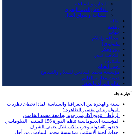
التجارة والصناعة
الفلاحة والصيد البحري
السياحة وأسواق المال
ثقافة
رياضة
جهات
صحافة وإعلام
تكنولوجيا
دين وفكر
الشاملة تيفي
المغرب
أخبار العالم
مؤسسة محمد السادس للسلام والتسامح
صوت مغاربة العالم
عالم المرأة والطفل
أخبار عاجلة
سبتة والهجرة بين الجغرافيا والسياسة: لماذا تخطئ نظريات
المؤامرة في تفسير الظاهرة؟
الرباط – تتويج أكاديمي جديد بجامعة محمد الخامس
المؤسسة الدبلوماسية تنظم الدورة 156 للملتقى الدبلوماسي
بحضور 40 دولة وحزب الاستقلال ضيف الشرف
إحداث لجنة الاستثمار بمؤسسة محمد السادس من أجل