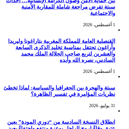
بين حماية الأمن وصون الكرامة الإنسانية… أحداث
سبتة تفرض مراجعة شاملة للمقاربة الأمنية
والاجتماعية
1 أغسطس، 2026
القنصلية العامة للمملكة المغربية بتاراغونا وليريدا
وأراغون تحتفل بمناسبة تخليد الذكرى السابعة
والعشرين لتربع صاحب الجلالة الملك محمد
السادس، نصره الله وأيده
1 أغسطس، 2026
سبتة والهجرة بين الجغرافيا والسياسة: لماذا تخطئ
نظريات المؤامرة في تفسير الظاهرة؟
31 يوليو، 2026
انطلاق النسخة السادسة من “دوري المودة” بعين
عتيق وفاءً لروح الراحل بوعزة منتفع واحتفاءً بعيد