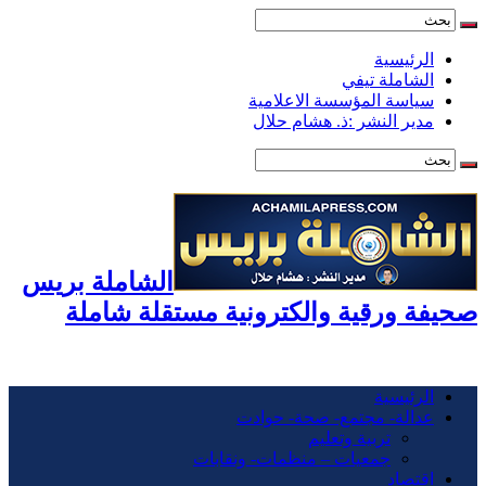
الرئيسية
الشاملة تيفي
سياسة المؤسسة الاعلامية
مدير النشر :ذ. هشام حلال
الشاملة بريس
صحيفة ورقية والكترونية مستقلة شاملة
الرئيسية
عدالة- مجتمع- صحة- حوادت
تربية وتعليم
جمعيات – منظمات- ونقابات
اقتصاد