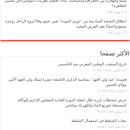
سبتة والهجرة بين الجغرافيا والسياسة: لماذا تخطئ نظريات المؤامرة في تفسير
الظاهرة؟
31 يوليو، 2026
انطلاق النسخة السادسة من “دوري المودة” بعين عتيق وفاءً لروح الراحل بوعزة
منتفع واحتفاءً بعيد العرش المجيد
31 يوليو، 2026
الأكثر تصفحا
تاريخ المنتخب الوطني المغربي منذ التأسيس
12 أكتوبر، 2024
17,059
قصيدة “عيد ولي العهد” بمناسبة الذكرى التاسعة عشرة لميلاد ولي العهد الأمير
مولاي الحسن
8 مايو، 2022
15,760
عرض لمحطات بارزة خلال انعقاد الدورة العادية للمجلس الإداري للوكالة
المستقلة لتوزيع الماء والكهرباء بمكناس
3 يوليو، 2023
14,529
تبعات الشطط في استعمال السلطة
31 مايو، 2024
14,386