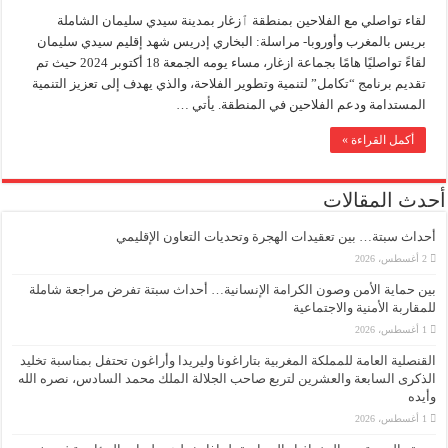
لقاء تواصلي مع الفلاحين بمنطقة ٱزغار بمدينة سيدي سليمان الشاملة
بريس بالمغرب وأوروبا- مراسلة: البخاري إدريس شهد إقليم سيدي سليمان
لقاءً تواصليًا هامًا بجماعة ازغار، مساء يومه الجمعة 18 أكتوبر 2024 حيث تم
تقديم برنامج “تكامل” لتنمية وتطوير الفلاحة، والذي يهدف إلى تعزيز التنمية
المستدامة ودعم الفلاحين في المنطقة. يأتي …
أكمل القراءة »
أحدث المقالات
أحداث سبتة… بين تعقيدات الهجرة وتحديات التعاون الإقليمي
2 أغسطس، 2026
بين حماية الأمن وصون الكرامة الإنسانية… أحداث سبتة تفرض مراجعة شاملة
للمقاربة الأمنية والاجتماعية
1 أغسطس، 2026
القنصلية العامة للمملكة المغربية بتاراغونا وليريدا وأراغون تحتفل بمناسبة تخليد
الذكرى السابعة والعشرين لتربع صاحب الجلالة الملك محمد السادس، نصره الله
وأيده
1 أغسطس، 2026