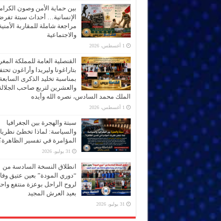
بين حماية الأمن وصون الكرام
الإنسانية… أحداث سبتة تفر
مراجعة شاملة للمقاربة الأمنية
والاجتماعية
1 أغسطس، 2026
القنصلية العامة للمملكة المغر
بتاراغونا وليريدا وأراغون تحت
بمناسبة تخليد الذكرى السابعة
والعشرين لتربع صاحب الجلالة
الملك محمد السادس، نصره الله وأيده
1 أغسطس، 2026
سبتة والهجرة بين الجغرافيا
والسياسة: لماذا تخطئ نظري
المؤامرة في تفسير الظاهرة؟
31 يوليو، 2026
انطلاق النسخة السادسة من
“دوري المودة” بعين عتيق وفاء
لروح الراحل بوعزة منتفع واحتف
بعيد العرش المجيد
31 يوليو، 2026