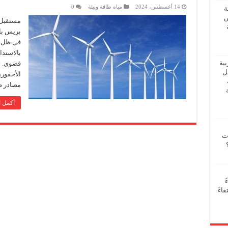
14 أغسطس، 2024
مياه طاقة وبيئة
0
ة
ض
مستقبل ا
بريس بال
في ظل ال
بالاستدا
بية
قصوى. تس
فل
الأحفوري
مصادر ط
أكمل ا
ات
ً
اءً