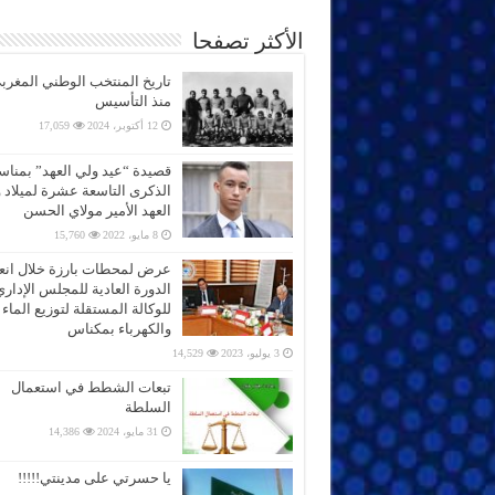
الأكثر تصفحا
تاريخ المنتخب الوطني المغرب
منذ التأسيس
12 أكتوبر، 2024
17,059
قصيدة “عيد ولي العهد” بمناس
الذكرى التاسعة عشرة لميلاد 
العهد الأمير مولاي الحسن
8 مايو، 2022
15,760
عرض لمحطات بارزة خلال انعق
الدورة العادية للمجلس الإداري
للوكالة المستقلة لتوزيع الماء
والكهرباء بمكناس
3 يوليو، 2023
14,529
تبعات الشطط في استعمال
السلطة
31 مايو، 2024
14,386
يا حسرتي على مدينتي!!!!!