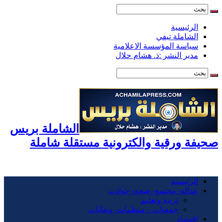
الرئيسية
الشاملة تيفي
سياسة المؤسسة الاعلامية
مدير النشر :ذ. هشام حلال
الشاملة بريس
صحيفة ورقية والكترونية مستقلة شاملة
الرئيسية
عدالة- مجتمع- صحة- حوادت
تربية وتعليم
جمعيات – منظمات- ونقابات
اقتصاد