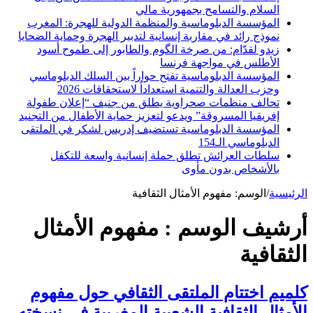
السلام والتسامح بجمهورية مالي
المؤسسة الدبلوماسية والمنظمة الدولية للهجرة: المغرب
نموذج رائد في مقاربة إنسانية لتدبير الهجرة وحماية الضحايا
زيدو لقدّام: من صرخة الگوم والطابور إلى طموح أسود
الأطلس في مواجهة فرنسا
المؤسسة الدبلوماسية تفتح حواراً بين السلك الدبلوماسي
وحزب العدالة والتنمية استعداداً لاستحقاقات 2026
تحالف منظمات صحراوية يطلق من جنيف “إعلان طفولة
إفريقيا المسروقة” ويدعو لتعزيز حماية الأطفال من التجنيد
المؤسسة الدبلوماسية تستضيف إدريس لشكر في الملتقى
الدبلوماسي الـ154
سلطات العرائش تطلق حملة إنسانية واسعة للتكفل
بالأشخاص بدون مأوى
الرئيسية
/
الوسم:
مفهوم الأمثال الثقافية
أرشيف الوسم :
مفهوم الأمثال
الثقافية
كلميم اختتام الملتقى الثقافي حول مفهوم
الأمثال الثقافية الشعبية المغربية في نسخته