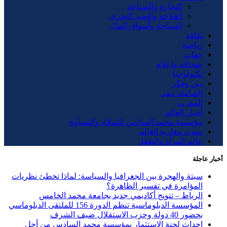
التجارة والصناعة
الفلاحة والصيد البحري
السياحة وأسواق المال
ثقافة
رياضة
جهات
صحافة وإعلام
تكنولوجيا
دين وفكر
الشاملة تيفي
المغرب
أخبار العالم
مؤسسة محمد السادس للسلام والتسامح
صوت مغاربة العالم
عالم المرأة والطفل
أخبار عاجلة
سبتة والهجرة بين الجغرافيا والسياسة: لماذا تخطئ نظريات
المؤامرة في تفسير الظاهرة؟
الرباط – تتويج أكاديمي جديد بجامعة محمد الخامس
المؤسسة الدبلوماسية تنظم الدورة 156 للملتقى الدبلوماسي
بحضور 40 دولة وحزب الاستقلال ضيف الشرف
إحداث لجنة الاستثمار بمؤسسة محمد السادس من أجل