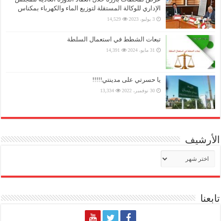
الإداري للوكالة المستقلة لتوزيع الماء والكهرباء بمكناس
3 يوليو، 2023
14,529
تبعات الشطط في استعمال السلطة
31 مايو، 2024
14,391
يا حسرتي على مدينتي!!!!!
30 نوفمبر، 2022
13,334
الأرشيف
الأرشيف
تابعنا