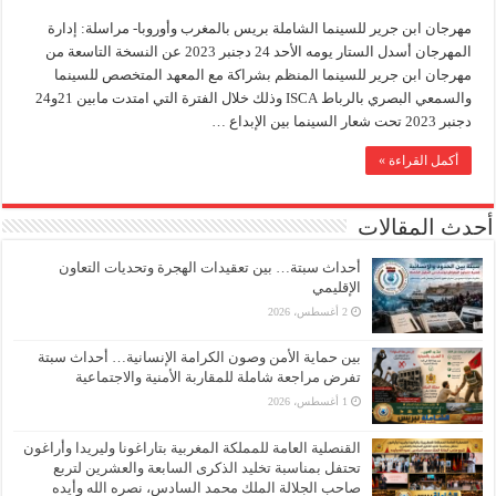
مهرجان ابن جرير للسينما الشاملة بريس بالمغرب وأوروبا- مراسلة: إدارة
المهرجان أسدل الستار يومه الأحد 24 دجنبر 2023 عن النسخة التاسعة من
مهرجان ابن جرير للسينما المنظم بشراكة مع المعهد المتخصص للسينما
والسمعي البصري بالرباط ISCA وذلك خلال الفترة التي امتدت مابين 21و24
دجنبر 2023 تحت شعار السينما بين الإبداع …
أكمل القراءة »
أحدث المقالات
أحداث سبتة… بين تعقيدات الهجرة وتحديات التعاون
الإقليمي
2 أغسطس، 2026
بين حماية الأمن وصون الكرامة الإنسانية… أحداث سبتة
تفرض مراجعة شاملة للمقاربة الأمنية والاجتماعية
1 أغسطس، 2026
القنصلية العامة للمملكة المغربية بتاراغونا وليريدا وأراغون
تحتفل بمناسبة تخليد الذكرى السابعة والعشرين لتربع
صاحب الجلالة الملك محمد السادس، نصره الله وأيده