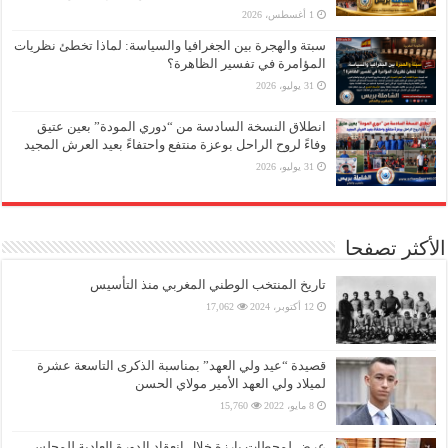
1 أغسطس، 2026
سبتة والهجرة بين الجغرافيا والسياسة: لماذا تخطئ نظريات
المؤامرة في تفسير الظاهرة؟
31 يوليو، 2026
انطلاق النسخة السادسة من “دوري المودة” بعين عتيق
وفاءً لروح الراحل بوعزة منتفع واحتفاءً بعيد العرش المجيد
31 يوليو، 2026
الأكثر تصفحا
تاريخ المنتخب الوطني المغربي منذ التأسيس
12 أكتوبر، 2024
17,062
قصيدة “عيد ولي العهد” بمناسبة الذكرى التاسعة عشرة
لميلاد ولي العهد الأمير مولاي الحسن
8 مايو، 2022
15,760
عرض لمحطات بارزة خلال انعقاد الدورة العادية للمجلس