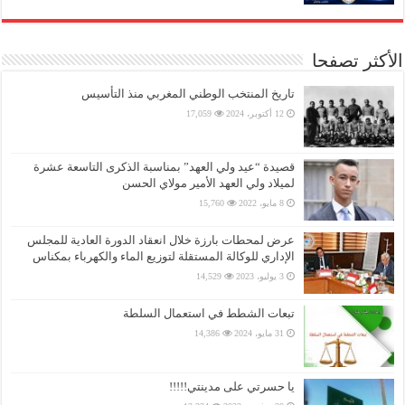
الأكثر تصفحا
تاريخ المنتخب الوطني المغربي منذ التأسيس
12 أكتوبر، 2024
17,059
قصيدة “عيد ولي العهد” بمناسبة الذكرى التاسعة عشرة
لميلاد ولي العهد الأمير مولاي الحسن
8 مايو، 2022
15,760
عرض لمحطات بارزة خلال انعقاد الدورة العادية للمجلس
الإداري للوكالة المستقلة لتوزيع الماء والكهرباء بمكناس
3 يوليو، 2023
14,529
تبعات الشطط في استعمال السلطة
31 مايو، 2024
14,386
يا حسرتي على مدينتي!!!!!