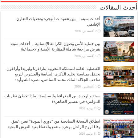
أحدث المقالات
أحداث سبتة… بين تعقيدات الهجرة وتحديات التعاون
الإقليمي
2 أغسطس، 2026
بين حماية الأمن وصون الكرامة الإنسانية… أحداث سبتة
تفرض مراجعة شاملة للمقاربة الأمنية والاجتماعية
1 أغسطس، 2026
القنصلية العامة للمملكة المغربية بتاراغونا وليريدا وأراغون
تحتفل بمناسبة تخليد الذكرى السابعة والعشرين لتربع
صاحب الجلالة الملك محمد السادس، نصره الله وأيده
1 أغسطس، 2026
سبتة والهجرة بين الجغرافيا والسياسة: لماذا تخطئ نظريات
المؤامرة في تفسير الظاهرة؟
31 يوليو، 2026
انطلاق النسخة السادسة من “دوري المودة” بعين عتيق
وفاءً لروح الراحل بوعزة منتفع واحتفاءً بعيد العرش المجيد
31 يوليو، 2026