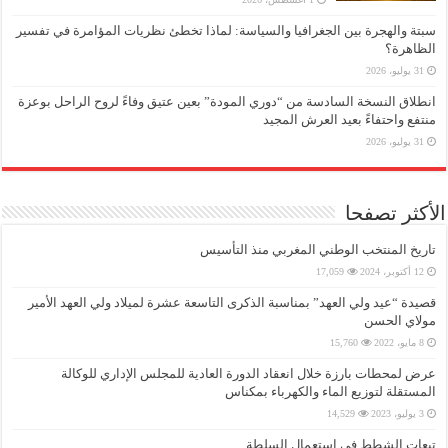
سبتة والهجرة بين الجغرافيا والسياسة: لماذا تخطئ نظريات المؤامرة في تفسير
الظاهرة؟
31 يوليو، 2026
انطلاق النسخة السادسة من “دوري المودة” بعين عتيق وفاءً لروح الراحل بوعزة
منتفع واحتفاءً بعيد العرش المجيد
31 يوليو، 2026
الأكثر تصفحا
تاريخ المنتخب الوطني المغربي منذ التأسيس
12 أكتوبر، 2024
17,059
قصيدة “عيد ولي العهد” بمناسبة الذكرى التاسعة عشرة لميلاد ولي العهد الأمير
مولاي الحسن
8 مايو، 2022
15,760
عرض لمحطات بارزة خلال انعقاد الدورة العادية للمجلس الإداري للوكالة
المستقلة لتوزيع الماء والكهرباء بمكناس
3 يوليو، 2023
14,529
تبعات الشطط في استعمال السلطة