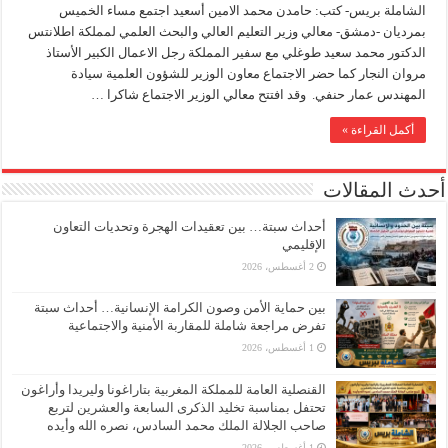
الشاملة بريس- كتب: حامدن محمد الامين أسعيد اجتمع مساء الخميس
بمرديان -دمشق- معالي وزير التعليم العالي والبحث العلمي لمملكة اطلانتس
الدكتور محمد سعيد طوغلي مع سفير المملكة رجل الاعمال الكبير الأستاذ
مروان النجار كما حضر الاجتماع معاون الوزير للشؤون العلمية سيادة
المهندس عمار حنفي. وقد افتتح معالي الوزير الاجتماع شاكرا …
أكمل القراءة »
أحدث المقالات
أحداث سبتة… بين تعقيدات الهجرة وتحديات التعاون
الإقليمي
2 أغسطس، 2026
بين حماية الأمن وصون الكرامة الإنسانية… أحداث سبتة
تفرض مراجعة شاملة للمقاربة الأمنية والاجتماعية
1 أغسطس، 2026
القنصلية العامة للمملكة المغربية بتاراغونا وليريدا وأراغون
تحتفل بمناسبة تخليد الذكرى السابعة والعشرين لتربع
صاحب الجلالة الملك محمد السادس، نصره الله وأيده
1 أغسطس، 2026