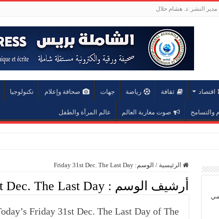
مدير النشر :ذ. هشام حلال
اقتصاد
ثقافة
رياضة
جهات
صحافة وإعلام
تكنولوجيا
والتسامح
صوت مغاربة العالم
عالم المرأة والطفل
عة محمد الخامس
الرئيسية
/
الوسم:
Friday 31st Dec. The Last Day
أرشيف الوسم :
t Dec. The Last Day
يمي
day’s Friday 31st Dec. The Last Day of The