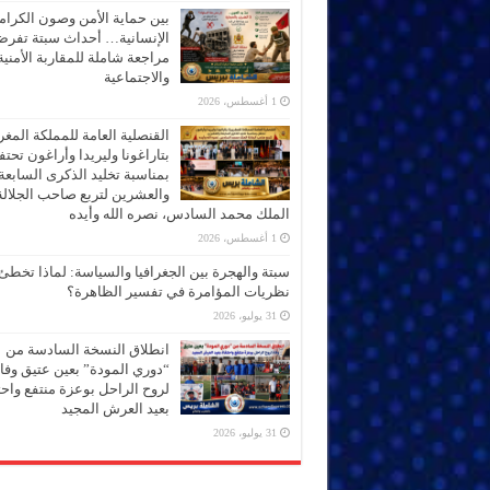
بين حماية الأمن وصون الكرام
الإنسانية… أحداث سبتة تفر
مراجعة شاملة للمقاربة الأمنية
والاجتماعية
1 أغسطس، 2026
القنصلية العامة للمملكة المغر
بتاراغونا وليريدا وأراغون تحت
بمناسبة تخليد الذكرى السابعة
والعشرين لتربع صاحب الجلالة
الملك محمد السادس، نصره الله وأيده
1 أغسطس، 2026
سبتة والهجرة بين الجغرافيا والسياسة: لماذا تخطئ
نظريات المؤامرة في تفسير الظاهرة؟
31 يوليو، 2026
انطلاق النسخة السادسة من
“دوري المودة” بعين عتيق وفاء
لروح الراحل بوعزة منتفع واحتف
بعيد العرش المجيد
31 يوليو، 2026