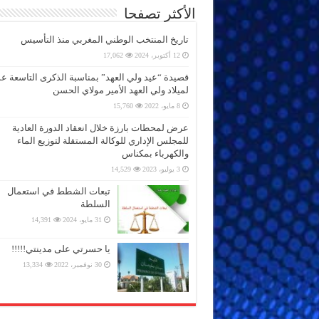
الأكثر تصفحا
تاريخ المنتخب الوطني المغربي منذ التأسيس
12 أكتوبر، 2024
17,062
قصيدة “عيد ولي العهد” بمناسبة الذكرى التاسعة 
لميلاد ولي العهد الأمير مولاي الحسن
8 مايو، 2022
15,760
عرض لمحطات بارزة خلال انعقاد الدورة العادية
للمجلس الإداري للوكالة المستقلة لتوزيع الماء
والكهرباء بمكناس
3 يوليو، 2023
14,529
تبعات الشطط في استعمال
السلطة
31 مايو، 2024
14,391
يا حسرتي على مدينتي!!!!!
30 نوفمبر، 2022
13,334