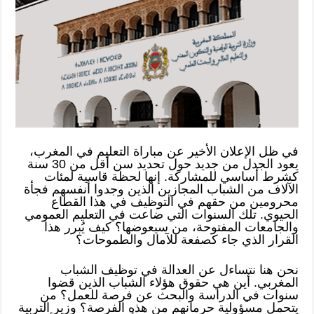
في ظل الإعلان الأخير عن مباراة التعليم في المغرب،
يعود الجدل من جديد حول تحديد سن أقل من 30 سنة
كشرط أساسي للمشاركة. إنها لحظة قاسية لمئات
الآلاف من الشباب المجازين الذين وجدوا أنفسهم فجأة
محرومين من حقهم في التوظيف في هذا القطاع
الحيوي. تلك السنوات التي ضاعت في التعليم العمومي
والجامعات المفتوحة، من سيعوضها؟ كيف يُبرر هذا
القرار الذي جاء كصفعة للآمال والطموحات؟
نحن هنا نتساءل عن العدالة في توظيف الشباب
المغربي. أين هي حقوق هؤلاء الشباب الذين قضوا
سنوات في الدراسة والبحث عن فرصة للعمل؟ من
يتحمل مسؤولية حرمانهم من هذه الفرصة؟ وزير التربية