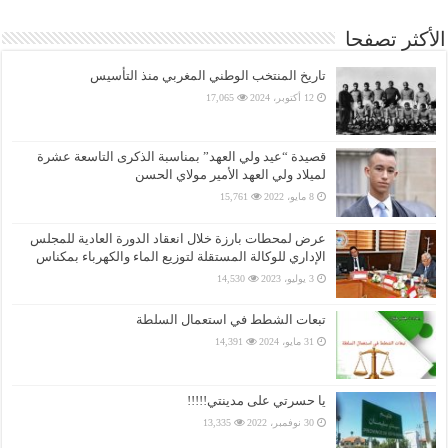
الأكثر تصفحا
تاريخ المنتخب الوطني المغربي منذ التأسيس
12 أكتوبر، 2024
17,065
قصيدة “عيد ولي العهد” بمناسبة الذكرى التاسعة عشرة
لميلاد ولي العهد الأمير مولاي الحسن
8 مايو، 2022
15,761
عرض لمحطات بارزة خلال انعقاد الدورة العادية للمجلس
الإداري للوكالة المستقلة لتوزيع الماء والكهرباء بمكناس
3 يوليو، 2023
14,530
تبعات الشطط في استعمال السلطة
31 مايو، 2024
14,391
يا حسرتي على مدينتي!!!!!
30 نوفمبر، 2022
13,335