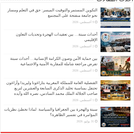
التكوين المستمر والتوقيت الميسر: حق في التعلم ومسار
نحو جامعة منفتحة على المجتمع
9 أغسطس، 2026
أحداث سبتة… بين تعقيدات الهجرة وتحديات التعاون
الإقليمي
2 أغسطس، 2026
بين حماية الأمن وصون الكرامة الإنسانية… أحداث سبتة
تفرض مراجعة شاملة للمقاربة الأمنية والاجتماعية
1 أغسطس، 2026
القنصلية العامة للمملكة المغربية بتاراغونا وليريدا وأراغون
تحتفل بمناسبة تخليد الذكرى السابعة والعشرين لتربع
صاحب الجلالة الملك محمد السادس، نصره الله وأيده
1 أغسطس، 2026
سبتة والهجرة بين الجغرافيا والسياسة: لماذا تخطئ نظريات
المؤامرة في تفسير الظاهرة؟
31 يوليو، 2026