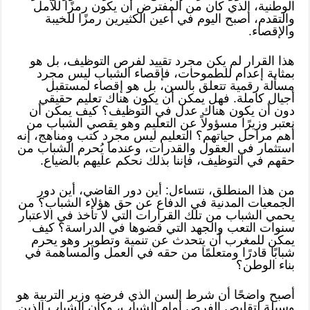
الوطنية، الذي كان من المفترض أن يكون رمزًا للأمل
والتقدم، أصبح اليوم في أعين الكثيرين رمزًا للخيبة
والإقصاء.
هذا القرار لم يكن مجرد تقييد لفرص التوظيف، بل هو
بمثابة إعدام للطموحات، فإقصاء الشباب ليس مجرد
مسألة رقمية تتعلق بالسن، بل هو إقصاء لمستقبل
أجيال كاملة. فهل يمكن أن يكون هناك تعليم حقيقي
دون أن يكون هناك عدل في التوظيف؟ كيف يمكن أن
نعتبر وزيرًا مسؤولاً عن التعليم وهو يقصي الشباب من
أهم مراحل حياتهم؟ التعليم ليس مجرد كتب ومناهج، إنه
استثمار في العقول والقدرات، وعندما يُحرم الشباب من
حقهم في التوظيف، فإننا بذلك نحكم عليهم بالضياع.
من هذا المنطلق، نتساءل: أين دور القاضي، أين دور
الجمعيات المدنية في الدفاع عن حق هؤلاء الشباب؟ من
يحمي الشباب من تلك القرارات التي لا تأخذ في الاعتبار
سنوات التعب والجهد التي قضوها في الدراسة؟ كيف
يمكن للمغرب أن يتحدث عن تنمية وتطوير وهو يحرم
شبابًا قادرًا ومتعلمًا من حقه في العمل والمساهمة في
بناء الوطن؟
أصبح واضحًا أن شرط السن الذي فرضه وزير التربية هو
وسيلة لتقليص الفرص أمام الشباب، وكأن الشباب الذين