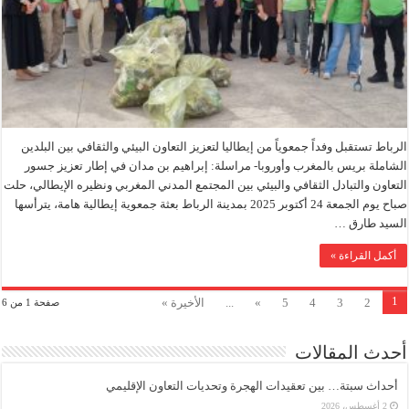
الرباط تستقبل وفداً جمعوياً من إيطاليا لتعزيز التعاون البيئي والثقافي بين البلدين
الشاملة بريس بالمغرب وأوروبا- مراسلة: إبراهيم بن مدان في إطار تعزيز جسور
التعاون والتبادل الثقافي والبيئي بين المجتمع المدني المغربي ونظيره الإيطالي، حلت
صباح يوم الجمعة 24 أكتوبر 2025 بمدينة الرباط بعثة جمعوية إيطالية هامة، يترأسها
السيد طارق …
أكمل القراءة »
1
2
3
4
5
»
...
الأخيرة »
صفحة 1 من 6
أحدث المقالات
أحداث سبتة… بين تعقيدات الهجرة وتحديات التعاون الإقليمي
2 أغسطس، 2026