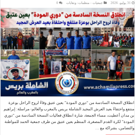
31 يوليو، 2026
جمعيات - منظمات- ونقابات
0
انطلاق النسخة السادسة من “دوري المودة” بعين عتيق وفاءً لروح الراحل بوعزة
منتفع واحتفاءً بعيد العرش المجيد الشاملة بريس بالمغرب والعالم- مراسلة: إبراهيم
بن مدان أعطيت، مساء الجمعة، شارة انطلاق فعاليات النسخة السادسة من “دوري
المودة” لكرة القدم المصغرة، المنظم بعين عتيق من طرف جمعية الحمد للمواطنة
والتضامن، بشراكة مع …