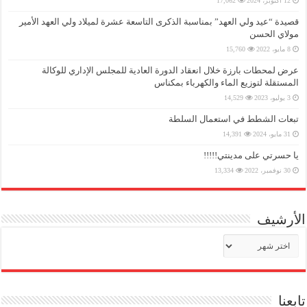
12 أكتوبر، 2024
17,062
قصيدة “عيد ولي العهد” بمناسبة الذكرى التاسعة عشرة لميلاد ولي العهد الأمير
مولاي الحسن
8 مايو، 2022
15,760
عرض لمحطات بارزة خلال انعقاد الدورة العادية للمجلس الإداري للوكالة
المستقلة لتوزيع الماء والكهرباء بمكناس
3 يوليو، 2023
14,529
تبعات الشطط في استعمال السلطة
31 مايو، 2024
14,391
يا حسرتي على مدينتي!!!!!
30 نوفمبر، 2022
13,334
الأرشيف
الأرشيف
تابعنا