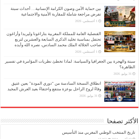
بين حماية الأمن وصون الكرامة الإنسانية… أحداث سبتة
تفرض مراجعة شاملة للمقاربة الأمنية والاجتماعية
1 أغسطس، 2026
القنصلية العامة للمملكة المغربية بتاراغونا وليريدا وأراغون
تحتفل بمناسبة تخليد الذكرى السابعة والعشرين لتربع
صاحب الجلالة الملك محمد السادس، نصره الله وأيده
1 أغسطس، 2026
سبتة والهجرة بين الجغرافيا والسياسة: لماذا تخطئ نظريات المؤامرة في تفسير
الظاهرة؟
31 يوليو، 2026
انطلاق النسخة السادسة من “دوري المودة” بعين عتيق
وفاءً لروح الراحل بوعزة منتفع واحتفاءً بعيد العرش المجيد
31 يوليو، 2026
الأكثر تصفحا
تاريخ المنتخب الوطني المغربي منذ التأسيس