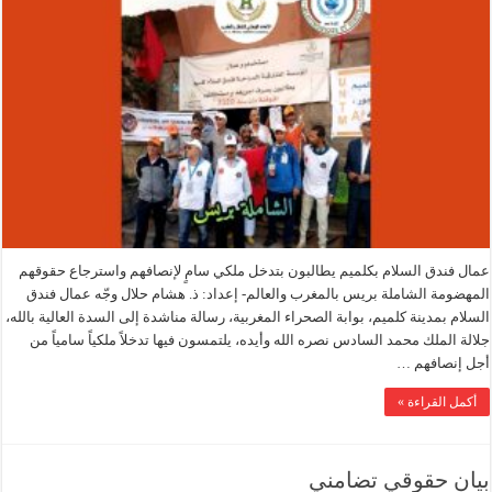
عمال فندق السلام بكلميم يطالبون بتدخل ملكي سامٍ لإنصافهم واسترجاع حقوقهم
المهضومة الشاملة بريس بالمغرب والعالم- إعداد: ذ. هشام حلال وجّه عمال فندق
السلام بمدينة كلميم، بوابة الصحراء المغربية، رسالة مناشدة إلى السدة العالية بالله،
جلالة الملك محمد السادس نصره الله وأيده، يلتمسون فيها تدخلاً ملكياً سامياً من
أجل إنصافهم …
أكمل القراءة »
بيان حقوقي تضامني