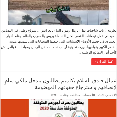
تعاونية أرباب شاحنات نقل الرمال ومواد البناء بالعرائش… نموذج وطني في التضامن
الميداني خلال فيضانات القصر الكبير الشاملة بريس بالمغرب والعالم- بقلم: أنوار
العسري في خضم الأوضاع الاستثنائية التي خلفتها الفيضانات التي شهدتها مدينة
القصر الكبير ونواحيها، برزت تعاونية أرباب شاحنات نقل الرمال ومواد البناء بالعرائش
كأحد أبرز النماذج الوطنية …
أكمل القراءة »
عمال فندق السلام بكلميم يطالبون بتدخل ملكي سامٍ
لإنصافهم واسترجاع حقوقهم المهضومة
7 يناير، 2026
جمعيات - منظمات- ونقابات
0