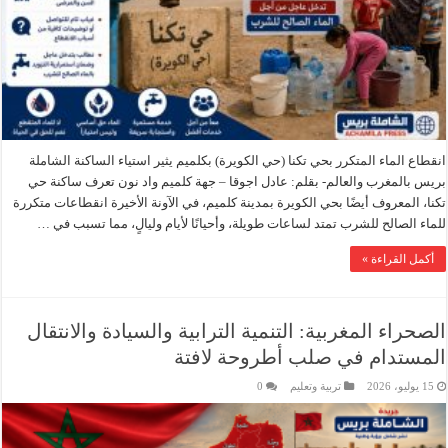
انقطاع الماء المتكرر بحي تكنا (حي الكويرة) بكلميم يثير استياء الساكنة الشاملة
بريس بالمغرب والعالم- بقلم: عادل اجوقا – جهة كلميم واد نون تعرف ساكنة حي
تكنا، المعروف أيضًا بحي الكويرة بمدينة كلميم، في الآونة الأخيرة انقطاعات متكررة
للماء الصالح للشرب تمتد لساعات طويلة، وأحيانًا لأيام وليالٍ، مما تسبب في …
أكمل القراءة »
الصحراء المغربية: التنمية الترابية والسيادة والانتقال
المستدام في صلب أطروحة لافتة
15 يوليو، 2026
تربية وتعليم
0