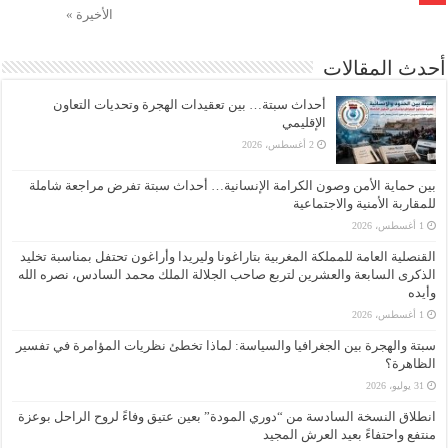
الأخيرة »
أحدث المقالات
أحداث سبتة… بين تعقيدات الهجرة وتحديات التعاون
الإقليمي
2 أغسطس، 2026
بين حماية الأمن وصون الكرامة الإنسانية… أحداث سبتة تفرض مراجعة شاملة
للمقاربة الأمنية والاجتماعية
1 أغسطس، 2026
القنصلية العامة للمملكة المغربية بتاراغونا وليريدا وأراغون تحتفل بمناسبة تخليد
الذكرى السابعة والعشرين لتربع صاحب الجلالة الملك محمد السادس، نصره الله
وأيده
1 أغسطس، 2026
سبتة والهجرة بين الجغرافيا والسياسة: لماذا تخطئ نظريات المؤامرة في تفسير
الظاهرة؟
31 يوليو، 2026
انطلاق النسخة السادسة من “دوري المودة” بعين عتيق وفاءً لروح الراحل بوعزة
منتفع واحتفاءً بعيد العرش المجيد