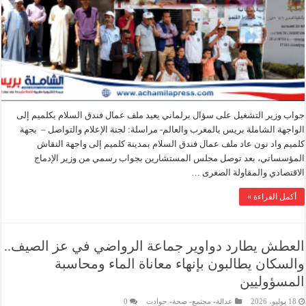
جواب وزير التشغيل على سؤال برلماني يعيد ملف عمال فندق السلام بكلميم إلى
الواجهة الشاملة بريس بالمغرب والعالم- مراسلة: لجنة الإعلام والتواصل – بجهة
كلميم واد نون عاد ملف عمال فندق السلام بمدينة كلميم إلى واجهة النقاش
المؤسساتي، بعد توصل مجلس المستشارين بجواب رسمي من وزير الإدماج
الاقتصادي والمقاولة الصغرى …
أكمل القراءة »
العطش يطارد دواوير جماعة الرواضي في عز الصيف..
والسكان يطالبون بإنهاء معاناة الماء ومحاسبة
المسؤوليين
18 يوليو، 2026
عدالة- مجتمع- صحة- حوادت
0