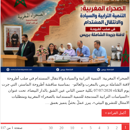
الصحراء المغربية: التنمية الترابية والسيادة والانتقال المستدام في صلب أطروحة
لافتة الشاملة بريس بالمغرب والعالم- بمناسبة مناقشة أطروحة الماستر، التي جرت
يوم الثلاثاء 07/07/2026 بكلية حسن الثاني عين الشق بالدار البيضاء، تحت عنوان
«السياسات الترابية المندمجة للتنمية المستدامة بالصحراء المغربية ومتطلبات
الامتثال للتشريع البيئي»، يبرز عملٌ بحثيٌّ يتميز بعمق …
أكمل القراءة »
1
...
30
20
10
»
5
4
3
2
صفحة 1 من 117