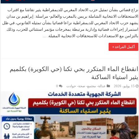
نزاع قضائي بشأن تمثيل حزب الاتحاد المغربي للديمقراطية يثير نقاشا مع اقتراب
الاستحقاقات الانتخابية الشاملة بريس بالمغرب والعالم- مراسلة: إبراهيم بن مدان
يشهد حزب الاتحاد المغربي للديمقراطية نزاعا قضائيا بشأن تمثيله القانوني، في ظل
استمرار إجراءات قضائية وإدارية مرتبطة بمخرجات مؤتمر استثنائي للحزب، وذلك
بالتزامن مع الاستعدادات للاستحقاقات الانتخابية المقبلة. …
أكمل القراءة »
انقطاع الماء المتكرر بحي تكنا (حي الكويرة) بكلميم
يثير استياء الساكنة
15 يوليو، 2026
عدالة- مجتمع- صحة- حوادت
0