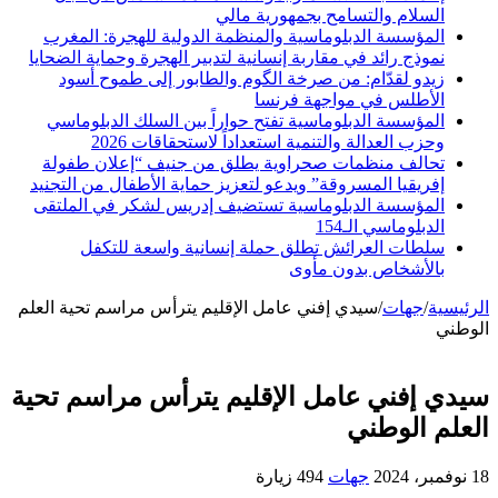
السلام والتسامح بجمهورية مالي
المؤسسة الدبلوماسية والمنظمة الدولية للهجرة: المغرب
نموذج رائد في مقاربة إنسانية لتدبير الهجرة وحماية الضحايا
زيدو لقدّام: من صرخة الگوم والطابور إلى طموح أسود
الأطلس في مواجهة فرنسا
المؤسسة الدبلوماسية تفتح حواراً بين السلك الدبلوماسي
وحزب العدالة والتنمية استعداداً لاستحقاقات 2026
تحالف منظمات صحراوية يطلق من جنيف “إعلان طفولة
إفريقيا المسروقة” ويدعو لتعزيز حماية الأطفال من التجنيد
المؤسسة الدبلوماسية تستضيف إدريس لشكر في الملتقى
الدبلوماسي الـ154
سلطات العرائش تطلق حملة إنسانية واسعة للتكفل
بالأشخاص بدون مأوى
الرئيسية
/
جهات
/
سيدي إفني عامل الإقليم يترأس مراسم تحية العلم
الوطني
سيدي إفني عامل الإقليم يترأس مراسم تحية
العلم الوطني
18 نوفمبر، 2024
جهات
494 زيارة