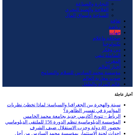
التجارة والصناعة
الفلاحة والصيد البحري
السياحة وأسواق المال
ثقافة
رياضة
جهات
صحافة وإعلام
تكنولوجيا
دين وفكر
الشاملة تيفي
المغرب
أخبار العالم
مؤسسة محمد السادس للسلام والتسامح
صوت مغاربة العالم
عالم المرأة والطفل
أخبار عاجلة
سبتة والهجرة بين الجغرافيا والسياسة: لماذا تخطئ نظريات
المؤامرة في تفسير الظاهرة؟
الرباط – تتويج أكاديمي جديد بجامعة محمد الخامس
المؤسسة الدبلوماسية تنظم الدورة 156 للملتقى الدبلوماسي
بحضور 40 دولة وحزب الاستقلال ضيف الشرف
إحداث لجنة الاستثمار بمؤسسة محمد السادس من أجل