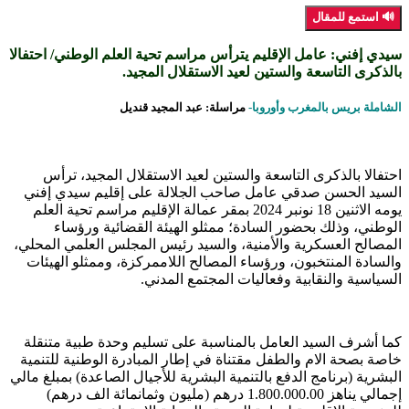
🔊 استمع للمقال
سيدي إفني: عامل الإقليم يترأس مراسم تحية العلم الوطني/ احتفالا
بالذكرى التاسعة والستين لعيد الاستقلال المجيد.
الشاملة بريس بالمغرب وأوروبا-
مراسلة: عبد المجيد قنديل
احتفالا بالذكرى التاسعة والستين لعيد الاستقلال المجيد، ترأس
السيد الحسن صدقي عامل صاحب الجلالة على إقليم سيدي إفني
يومه الاثنين 18 نونبر 2024 بمقر عمالة الإقليم مراسم تحية العلم
الوطني، وذلك بحضور السادة؛ ممثلو الهيئة القضائية ورؤساء
المصالح العسكرية والأمنية، والسيد رئيس المجلس العلمي المحلي،
والسادة المنتخبون، ورؤساء المصالح اللاممركزة، وممثلو الهيئات
السياسية والنقابية وفعاليات المجتمع المدني.
كما أشرف السيد العامل بالمناسبة على تسليم وحدة طبية متنقلة
خاصة بصحة الام والطفل مقتناة في إطار المبادرة الوطنية للتنمية
البشرية (برنامج الدفع بالتنمية البشرية للأجيال الصاعدة) بمبلغ مالي
إجمالي يناهز 1.800.000.00 درهم (مليون وثمانمائة الف درهم)