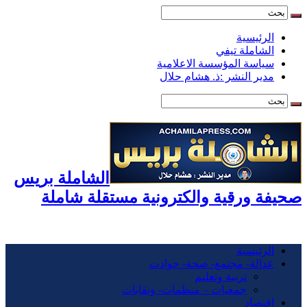
الرئيسية
الشاملة تيفي
سياسة المؤسسة الاعلامية
مدير النشر :ذ. هشام حلال
الشاملة بريس
صحيفة ورقية والكترونية مستقلة شاملة
الرئيسية
عدالة- مجتمع- صحة- حوادت
تربية وتعليم
جمعيات – منظمات- ونقابات
اقتصاد