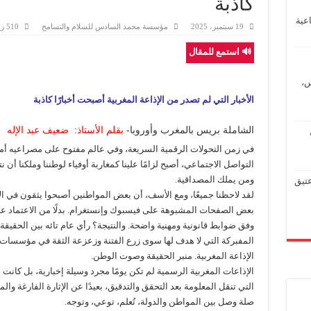
كاذبة
عية
19 سبتمبر، 2025
مؤسسة محمد السادس للسلام والتسامح
510 زيارة
🔊 استمع للمقال
س،
الأخبار التي لم تصدر من الإذاعة المغربية أصبحت أخبارًا كاذبة
الشاملة بريس بالمغرب وأوروبا-
بقلم الأستاذ: ضعيف عبد الإله
في زمن التحولات الرقمية السريعة، وفي عالم مفتوح على مصراعيه أمام
التواصل الاجتماعي، أصبح لزامًا علينا كمغاربة أوفياء لوطننا وملكنا أن
ومن يملك المصداقية.
عتيق
لقد لاحظنا جميعًا، ومع الأسف، أن بعض المواطنين أصبحوا يثقون في ال
بعض الصفحات المشبوهة على فيسبوك وإنستغرام. بدلًا من الاعتماد 
وفق ضوابط قانونية ومهنية واضحة. والنتيجة؟ رأي عام تائه بين الحقيقة 
المفبركة التي لا هدف لها سوى زرع الفتنة وزعزعة الثقة في مؤسسات 
الإذاعة المغربية. منبر الحقيقة وصوت الوطن.
الإذاعات المغربية الرسمية لم تكن يومًا مجرد وسيلة إخبارية، بل كانت
التي تنقل المعلومة بعد التحقق والتدقيق، بعيدًا عن الإثارة الفارغة و
صلة وصل بين المواطن والدولة، تُعلم، توعي، وتوجه.