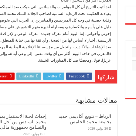
المغرب أكبر من دسائس أعدائه
لقد أثبت التاريخ أن كل المؤامرات والدسائس التي حيكت ضد المملكة 
بقيادته الحكيمة تحت الرعاية السامية لصاحب الجلالة الملك محمد السا
وقلعة حصينة في وجه كل المتربصين والمتآمرين.إن الحرب التي يخوضها أ
دليل على يأسهم وانكسارهم، ومحاولة أخيرة منهم للتشويش على مسا
إخوتي وأخواتي، إننا اليوم أمام معركة جديدة: معركة الوعي والإدراك.فا
الرسمية، أخبار لا أساس لها من الصحة، وأي ثقة بها هي خيانة للمنطق ولل
ضد الإشاعات والأكاذيب، ولنجعل من مؤسساتنا الإعلامية الوطنية المرجع
فالمغرب في حاجة اليوم، أكثر من أي وقت مضى، إلى وعي أبنائه، وإلى 
عزيزًا، قويًا، ومحصنًا ضد كل المناورات الخبيثة.
erest
LinkedIn
Twitter
Facebook
شاركها
مقالات مشابهة
الرباط – تتويج أكاديمي جديد
إحداث لجنة الاستثمار ب
بجامعة محمد الخامس
محمد السادس من أجل ال
والتسامح بجمهورية مالي
26 يوليو، 2026
19 يوليو، 2026