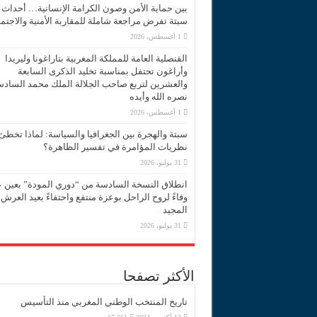
بين حماية الأمن وصون الكرامة الإنسانية… أحداث
سبتة تفرض مراجعة شاملة للمقاربة الأمنية والاجتما
1 أغسطس، 2026
القنصلية العامة للمملكة المغربية بتاراغونا وليريدا
وأراغون تحتفل بمناسبة تخليد الذكرى السابعة
والعشرين لتربع صاحب الجلالة الملك محمد الساد
نصره الله وأيده
1 أغسطس، 2026
سبتة والهجرة بين الجغرافيا والسياسة: لماذا تخطئ
نظريات المؤامرة في تفسير الظاهرة؟
31 يوليو، 2026
انطلاق النسخة السادسة من “دوري المودة” بعين 
وفاءً لروح الراحل بوعزة منتفع واحتفاءً بعيد العرش
المجيد
31 يوليو، 2026
الأكثر تصفحا
تاريخ المنتخب الوطني المغربي منذ التأسيس