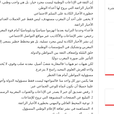
إن الثقة في الإذاعات الوطنية ليست مجرد خيار، بل هي واجب وطني، 
الأخبار الزائفة التي يروج لها أعداء الوطن.
عشرة
خطورة الأخبار الكاذبة على السلم الاجتماعي
لا يخفى على أحد أن المغرب مستهدف، ليس فقط عبر الحملات العدائية ا
الأخبار الزائفة.
فأعداء وحدتنا الترابية بعدما انهزموا سياسيًا ودبلوماسيًا أمام قوة ال
رخيص: نشر الإشاعات والأكاذيب عبر مواقع التواصل الاجتماعي.
إن نشر الأخبار الكاذبة ليس مجرد تسلية، بل هو مخطط خطير يسعى إل
المغربي.وتشكيك في المؤسسات الوطنية.
خلق البلبلة وإضعاف الثقة بين المواطن والدولة.
التأثير على صورة المغرب دوليًا.
لكن هيهات ثم هيهات! فالمغاربة شعبٌ أصيل، معدنه صلب وقوي، لا يُخت
ولاءه للعرش العلوي المجيد راسخ لا يتزعزع.
مسؤولية المواطن أمام هذا الخطر
هنا يكمن دور كل واحد منا. فالمواجهة ليست فقط مسؤولية الدولة وأجه
علينا جميعًا أن نكون حُماة للوعي الجماعي عبر:
1. رفض تصديق أي خبر لا يصدر عن الإذاعات والقنوات المغربية الرسمية.
2. التبليغ عن الصفحات المشبوهة التي تروج للإشاعات.
3. توعية المحيط العائلي والمهني بخطورة الأخبار الزائفة.
4. المساهمة في نشر ثقافة الإعلام الوطني المسؤول.