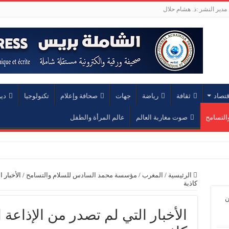
مدير النشر :ذ. هشام حلال
قتصاد
ثقافة
رياضة
جهات
صحافة وإعلام
تكنولوجيا
دي
التسامح
صوت مغاربة العالم
عالم المرأة والطفل
ة محم
الرئيسية
/
المغرب
/
مؤسسة محمد السادس للسلام والتسامح
/
الأخبار 
كاذبة
ن
الأخبار التي لم تصدر من الإذاعة 