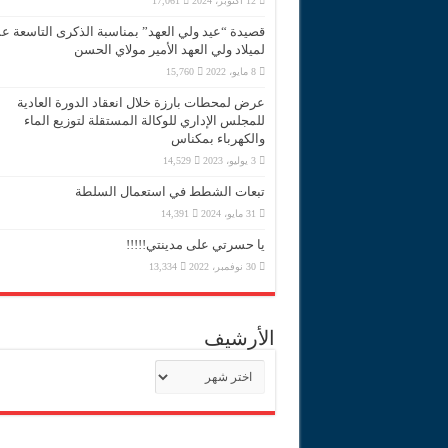
12 أكتوبر، 2024
17,061
قصيدة “عيد ولي العهد” بمناسبة الذكرى التاسعة 
لميلاد ولي العهد الأمير مولاي الحسن
8 مايو، 2022
15,760
عرض لمحطات بارزة خلال انعقاد الدورة العادية
للمجلس الإداري للوكالة المستقلة لتوزيع الماء
والكهرباء بمكناس
3 يوليو، 2023
14,529
تبعات الشطط في استعمال السلطة
31 مايو، 2024
14,391
يا حسرتي على مدينتي!!!!!
30 نوفمبر، 2022
13,334
الأرشيف
الأرشيف