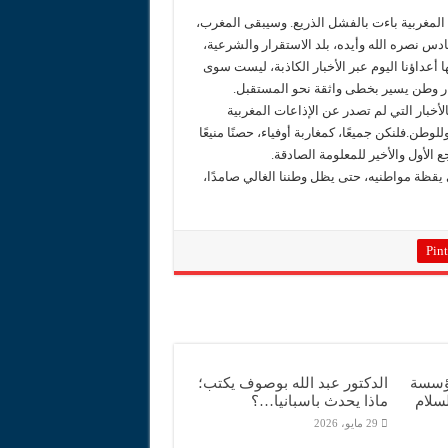
المغربية باءت بالفشل الذريع. وسيبقى المغرب،
دس نصره الله وأيده، بلد الاستقرار والشرعية،
عداؤنا اليوم عبر الأخبار الكاذبة، ليست سوى
ر وطن يسير بخطى واثقة نحو المستقبل.
لأخبار التي لم تصدر عن الإذاعات المغربية
وطن.فلنكن جميعًا، كمغاربة أوفياء، حصنًا منيعًا
 الأول والأخير للمعلومة الصادقة.
يقظة مواطنيه، حتى يظل وطننا الغالي صامدًا،
Pint
مؤسسة
الدكتور عبد الله بوصوف يكتب؛
سلام
ماذا يحدث باسبانيا…؟
29 مايو، 2026