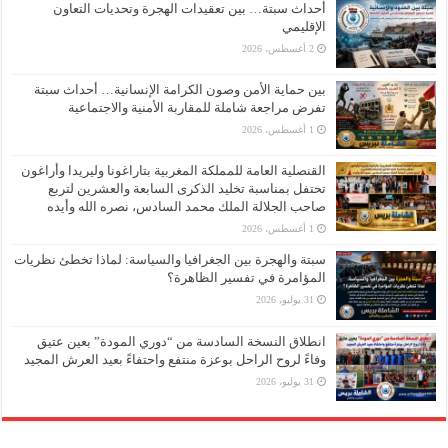
أحداث سبتة… بين تعقيدات الهجرة وتحديات التعاون
الإقليمي
2 أغسطس، 2026
بين حماية الأمن وصون الكرامة الإنسانية… أحداث سبتة
تفرض مراجعة شاملة للمقاربة الأمنية والاجتماعية
1 أغسطس، 2026
القنصلية العامة للمملكة المغربية بتاراغونا وليريدا وأراغون
تحتفل بمناسبة تخليد الذكرى السابعة والعشرين لتربع
صاحب الجلالة الملك محمد السادس، نصره الله وأيده
1 أغسطس، 2026
سبتة والهجرة بين الجغرافيا والسياسة: لماذا تخطئ نظريات
المؤامرة في تفسير الظاهرة؟
31 يوليو، 2026
انطلاق النسخة السادسة من “دوري المودة” بعين عتيق
وفاءً لروح الراحل بوعزة منتفع واحتفاءً بعيد العرش المجيد
31 يوليو، 2026