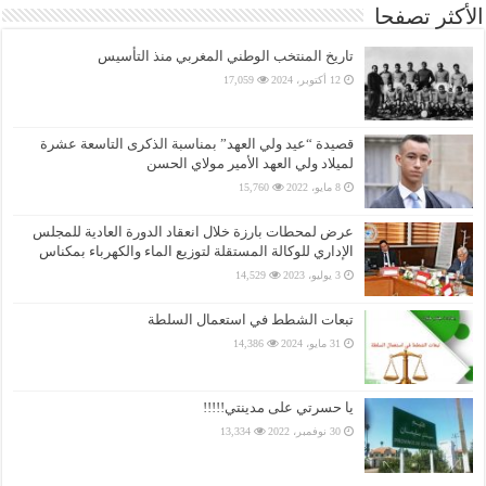
الأكثر تصفحا
تاريخ المنتخب الوطني المغربي منذ التأسيس
12 أكتوبر، 2024
17,059
قصيدة “عيد ولي العهد” بمناسبة الذكرى التاسعة عشرة
لميلاد ولي العهد الأمير مولاي الحسن
8 مايو، 2022
15,760
عرض لمحطات بارزة خلال انعقاد الدورة العادية للمجلس
الإداري للوكالة المستقلة لتوزيع الماء والكهرباء بمكناس
3 يوليو، 2023
14,529
تبعات الشطط في استعمال السلطة
31 مايو، 2024
14,386
يا حسرتي على مدينتي!!!!!
30 نوفمبر، 2022
13,334