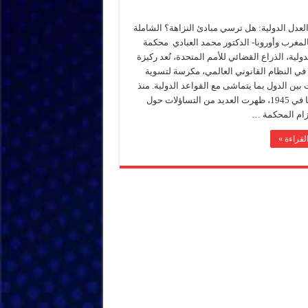
عدل الدولية: هل ترسي مبادئ النزاهة؟ الشاملة
لمغرب وأوروبا- الدكتور محمد العبادي محكمة
دولية، الذراع القضائي للأمم المتحدة، تُعد ركيزة
في النظام القانوني العالمي، مكرسة لتسوية
 بين الدول بما يتماشى مع القواعد الدولية. منذ
تأسيسها في 1945، ظهرت العديد من التساؤلات حول
زام المحكمة …
لقراءة »