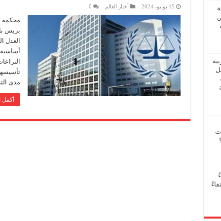
15 يونيو، 2024
أخبار العالم
0
ة
ض
محكمة ال
بريس با
العدل ال
أساسية 
بية
النزاعات
فل
مدى الت
أكمل ا
ات
ً
اءً