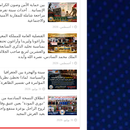
بين حماية الأمن وصون الكرام
الإنسانية… أحداث سبتة تفر
مراجعة شاملة للمقاربة الأمنية
والاجتماعية
1 أغسطس، 2026
القنصلية العامة للمملكة المغر
بتاراغونا وليريدا وأراغون تحت
بمناسبة تخليد الذكرى السابعة
والعشرين لتربع صاحب الجلالة
الملك محمد السادس، نصره الله وأيده
1 أغسطس، 2026
سبتة والهجرة بين الجغرافيا
والسياسة: لماذا تخطئ نظري
المؤامرة في تفسير الظاهرة؟
31 يوليو، 2026
انطلاق النسخة السادسة من
“دوري المودة” بعين عتيق وفاء
لروح الراحل بوعزة منتفع واحتف
بعيد العرش المجيد
31 يوليو، 2026