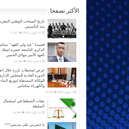
الأكثر تصفحا
تاريخ المنتخب الوطني المغرب
منذ التأسيس
12 أكتوبر، 2024
17,057
قصيدة “عيد ولي العهد” بمناس
الذكرى التاسعة عشرة لميلاد 
العهد الأمير مولاي الحسن
8 مايو، 2022
15,760
عرض لمحطات بارزة خلال انعق
الدورة العادية للمجلس الإداري
للوكالة المستقلة لتوزيع الماء
والكهرباء بمكناس
3 يوليو، 2023
14,529
تبعات الشطط في استعمال
السلطة
31 مايو، 2024
14,384
يا حسرتي على مدينتي!!!!!