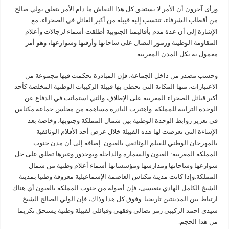
ورأى آخرون أن الأمر لا يستحق كل هذا النقاش ما دام الأمر يتعلق بولي صالح
من أقطاب الشرفاء، تنتسب إليه قيبلة من أكبر القائل في الصحراء، مع
الإشارة إلى أن عدة مدم بأقاليمنا الجنوبية أطلقت أسماء لرجالات وأعلام
المقاومة الوطينة ورموز النضال على ساحاتها وأزقتها وشوارعها، وهو أمر
معمول به بكل المدن المغربية.
وحسب مصدر من داخل الجماعة، فإن المبادرة تحكمت فيها مجموعة من
الاعتبارات، منها المكانة التي تحظى بها قبيلة الركيبات الوطنية المخلصة كأحد
أكبر قبائل الصحراء المغربية على الإطلاق، والتي استماتت في الدفاع عن
الوحدة الترابية للمملكة. واهتبرت البادرة مساهمة من مجلس جماعة مكناس
في تعزيز روابط الوحدة الوطنية بين شمال المملكة وجنوبها، وخاصة بعد
الإساءة التي تعرضت لها هذه القبيلة خلال عرض أحد الأفلام الوثائقية
بالمهرجان الوطني للفيلم الوثائقي بالعيون. إضافة إلى أن مدن جنوب
المملكة المغربية: العيون والسمارة والداخلة وبوجدور وغيرها تطلق على جل
شوارعها وساحاتها ومدارسها ومؤسساتها أسماء أعلام وطنية من شمال
المملكة.وإذا كانت مدينة مكناس العاصمة الإسماعيلية معروفة وطنيا بمدينة
الشيخ الكامل الهادي بنعيسى، فإن أصوله من جنوب المملكة بالعيون أي هناك
ارتباط بين المدينتين تاريخيا. وفوق كل هذا وذاك، فإن الولي الصالح الشيخ
سيدي احمد الركيبي رمز نضالي وفقهي وقبائلي لقبيلة وطنية يستحق تكريما
من هذا الحجم.