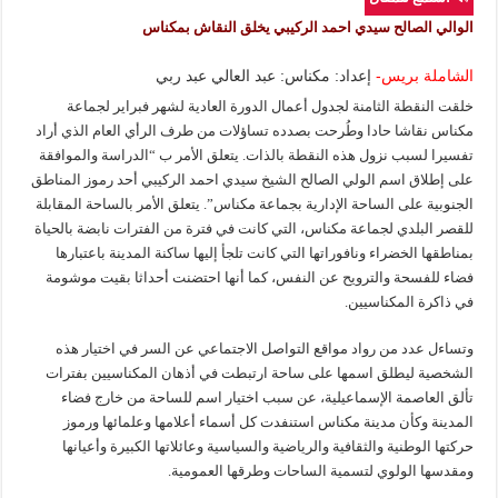
الوالي الصالح سيدي احمد الركيبي يخلق النقاش بمكناس
الشاملة بريس-
إعداد: مكناس: عبد العالي عبد ربي
خلقت النقطة الثامنة لجدول أعمال الدورة العادية لشهر فبراير لجماعة
مكناس نقاشا حادا وطُرحت بصدده تساؤلات من طرف الرأي العام الذي أراد
تفسيرا لسبب نزول هذه النقطة بالذات. يتعلق الأمر ب “الدراسة والموافقة
على إطلاق اسم الولي الصالح الشيخ سيدي احمد الركيبي أحد رموز المناطق
الجنوبية على الساحة الإدارية بجماعة مكناس”. يتعلق الأمر بالساحة المقابلة
للقصر البلدي لجماعة مكناس، التي كانت في فترة من الفترات نابضة بالحياة
بمناطقها الخضراء ونافوراتها التي كانت تلجأ إليها ساكنة المدينة باعتبارها
فضاء للفسحة والترويح عن النفس، كما أنها احتضنت أحداثا بقيت موشومة
في ذاكرة المكناسيين.
وتساءل عدد من رواد مواقع التواصل الاجتماعي عن السر في اختيار هذه
الشخصية ليطلق اسمها على ساحة ارتبطت في أذهان المكناسيين بفترات
تألق العاصمة الإسماعيلية، عن سبب اختيار اسم للساحة من خارج فضاء
المدينة وكأن مدينة مكناس استنفدت كل أسماء أعلامها وعلمائها ورموز
حركتها الوطنية والثقافية والرياضية والسياسية وعائلاتها الكبيرة وأعيانها
ومقدسها الولوي لتسمية الساحات وطرقها العمومية.