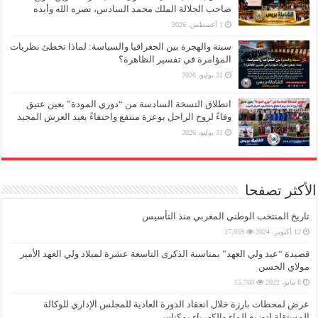
صاحب الجلالة الملك محمد السادس، نصره الله وأيده
1 أغسطس، 2026
سبتة والهجرة بين الجغرافيا والسياسة: لماذا تخطئ نظريات
المؤامرة في تفسير الظاهرة؟
31 يوليو، 2026
انطلاق النسخة السادسة من “دوري المودة” بعين عتيق
وفاءً لروح الراحل بوعزة منتفع واحتفاءً بعيد العرش المجيد
31 يوليو، 2026
الأكثر تصفحا
تاريخ المنتخب الوطني المغربي منذ التأسيس
12 أكتوبر، 2024
17,059
قصيدة “عيد ولي العهد” بمناسبة الذكرى التاسعة عشرة لميلاد ولي العهد الأمير
مولاي الحسن
8 مايو، 2022
15,760
عرض لمحطات بارزة خلال انعقاد الدورة العادية للمجلس الإداري للوكالة
المستقلة لتوزيع الماء والكهرباء بمكناس