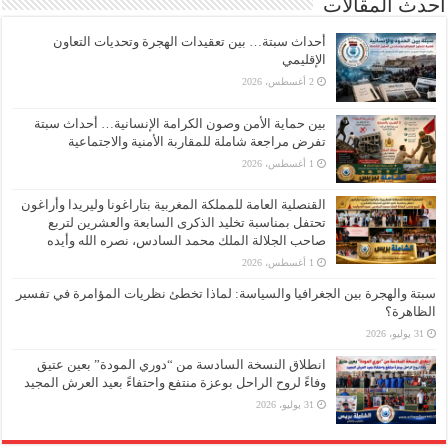
أحدث المقالات
أحداث سبتة… بين تعقيدات الهجرة وتحديات التعاون
الإقليمي
2 أغسطس، 2026
بين حماية الأمن وصون الكرامة الإنسانية… أحداث سبتة
تفرض مراجعة شاملة للمقاربة الأمنية والاجتماعية
1 أغسطس، 2026
القنصلية العامة للمملكة المغربية بتاراغونا وليريدا وأراغون
تحتفل بمناسبة تخليد الذكرى السابعة والعشرين لتربع
صاحب الجلالة الملك محمد السادس، نصره الله وأيده
1 أغسطس، 2026
سبتة والهجرة بين الجغرافيا والسياسة: لماذا تخطئ نظريات المؤامرة في تفسير
الظاهرة؟
31 يوليو، 2026
انطلاق النسخة السادسة من “دوري المودة” بعين عتيق
وفاءً لروح الراحل بوعزة منتفع واحتفاءً بعيد العرش المجيد
31 يوليو، 2026