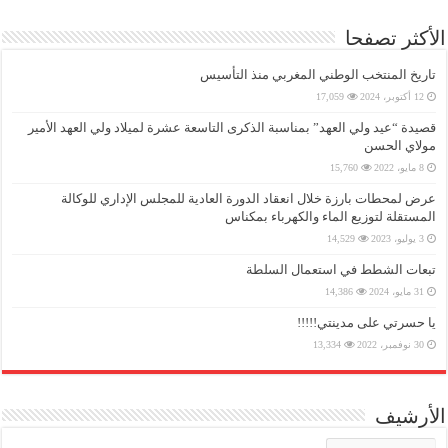
الأكثر تصفحا
تاريخ المنتخب الوطني المغربي منذ التأسيس
12 أكتوبر، 2024
17,059
قصيدة “عيد ولي العهد” بمناسبة الذكرى التاسعة عشرة لميلاد ولي العهد الأمير
مولاي الحسن
8 مايو، 2022
15,760
عرض لمحطات بارزة خلال انعقاد الدورة العادية للمجلس الإداري للوكالة
المستقلة لتوزيع الماء والكهرباء بمكناس
3 يوليو، 2023
14,529
تبعات الشطط في استعمال السلطة
31 مايو، 2024
14,386
يا حسرتي على مدينتي!!!!!
30 نوفمبر، 2022
13,334
الأرشيف
الأرشيف