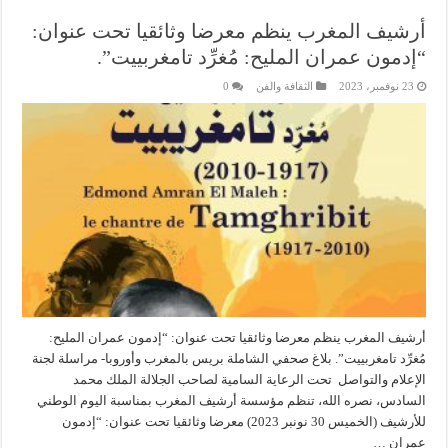
أرشيف المغرب ينظم معرضا وثائقيا تحت عنوان:
“إدمون عمران المليح: مُغرِّد تامغربييت”.
23 نوفمبر، 2023
الثقافة والفن
0
أرشيف المغرب ينظم معرضا وثائقيا تحت عنوان: “إدمون عمران المليح:
مُغرِّد تامغربييت”. بلاغ صحفي الشاملة بريس بالمغرب وأوروبا- مراسلة لجنة
الإعلام والتواصل تحت الرعاية السامية لصاحب الجلالة الملك محمد
السادس، نصره الله، تنظم مؤسسة أرشيف المغرب بمناسبة اليوم الوطني
للأرشيف (الخميس 30 نونبر 2023) معرضا وثائقيا تحت عنوان: “إدمون
عمران …