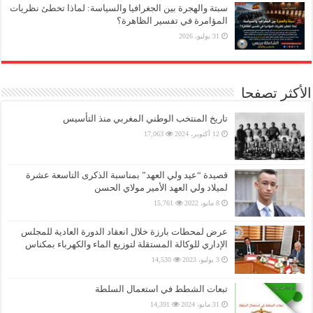
سبتة والهجرة بين الجغرافيا والسياسة: لماذا تخطئ نظريات
المؤامرة في تفسير الظاهرة؟
31 يوليو، 2026
الأكثر تصفحا
تاريخ المنتخب الوطني المغربي منذ التأسيس
12 أكتوبر، 2024
17,063
قصيدة “عيد ولي العهد” بمناسبة الذكرى التاسعة عشرة
لميلاد ولي العهد الأمير مولاي الحسن
8 مايو، 2022
15,761
عرض لمحطات بارزة خلال انعقاد الدورة العادية للمجلس
الإداري للوكالة المستقلة لتوزيع الماء والكهرباء بمكناس
3 يوليو، 2023
14,530
تبعات الشطط في استعمال السلطة
31 مايو، 2024
14,391