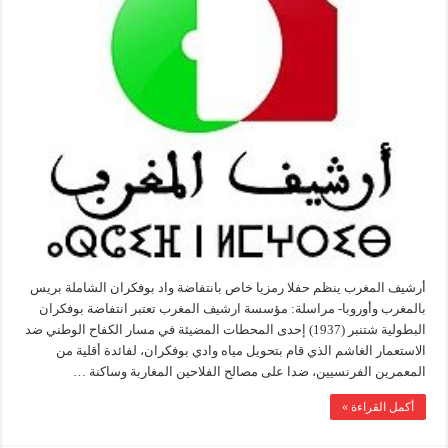
أرشيف المغرب ينظم حفلا رمزيا خاص بانتفاضة واد بوفكران الشاملة بريس
بالمغرب وأوروبا- مراسلة: مؤسسة ارشيف المغرب تعتبر انتفاضة بوفكران
البطولية شتنبر (1937) إحدى المحطات المضيئة في مسار الكفاح الوطني ضد
الاستعمار الغاشم الذي قام بتحويل مياه وادي بوفكران، لفائدة أقلية من
المعمرين الفرنسيين، ضدا على مصالح الفلاحين المغاربة وساكنة …
أكمل القراءة »