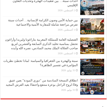
أحداث سبتة… بين تعقيدات الهجرة وتحديات التعاون
الإقليمي
2 أغسطس، 2026
بين حماية الأمن وصون الكرامة الإنسانية… أحداث سبتة
تفرض مراجعة شاملة للمقاربة الأمنية والاجتماعية
1 أغسطس، 2026
القنصلية العامة للمملكة المغربية بتاراغونا وليريدا وأراغون
تحتفل بمناسبة تخليد الذكرى السابعة والعشرين لتربع
صاحب الجلالة الملك محمد السادس، نصره الله وأيده
1 أغسطس، 2026
سبتة والهجرة بين الجغرافيا والسياسة: لماذا تخطئ نظريات
المؤامرة في تفسير الظاهرة؟
31 يوليو، 2026
انطلاق النسخة السادسة من “دوري المودة” بعين عتيق
وفاءً لروح الراحل بوعزة منتفع واحتفاءً بعيد العرش المجيد
31 يوليو، 2026