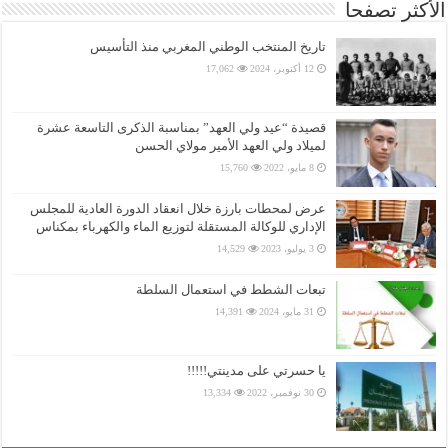
الأكثر تصفحا
تاريخ المنتخب الوطني المغربي منذ التأسيس
12 أكتوبر، 2024
17,062
قصيدة “عيد ولي العهد” بمناسبة الذكرى التاسعة عشرة
لميلاد ولي العهد الأمير مولاي الحسن
8 مايو، 2022
15,760
عرض لمحطات بارزة خلال انعقاد الدورة العادية للمجلس
الإداري للوكالة المستقلة لتوزيع الماء والكهرباء بمكناس
3 يوليو، 2023
14,529
تبعات الشطط في استعمال السلطة
31 مايو، 2024
14,391
يا حسرتي على مدينتي!!!!!
30 نوفمبر، 2022
13,334