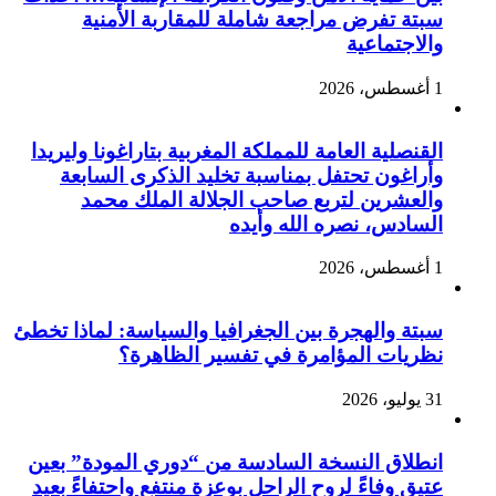
سبتة تفرض مراجعة شاملة للمقاربة الأمنية
والاجتماعية
1 أغسطس، 2026
القنصلية العامة للمملكة المغربية بتاراغونا وليريدا
وأراغون تحتفل بمناسبة تخليد الذكرى السابعة
والعشرين لتربع صاحب الجلالة الملك محمد
السادس، نصره الله وأيده
1 أغسطس، 2026
سبتة والهجرة بين الجغرافيا والسياسة: لماذا تخطئ
نظريات المؤامرة في تفسير الظاهرة؟
31 يوليو، 2026
انطلاق النسخة السادسة من “دوري المودة” بعين
عتيق وفاءً لروح الراحل بوعزة منتفع واحتفاءً بعيد