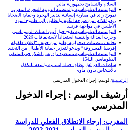
السلام والتسامح بجمهورية مالي
المؤسسة الدبلوماسية والمنظمة الدولية للهجرة: المغرب
نموذج رائد في مقاربة إنسانية لتدبير الهجرة وحماية الضحايا
زيدو لقدّام: من صرخة الگوم والطابور إلى طموح أسود
الأطلس في مواجهة فرنسا
المؤسسة الدبلوماسية تفتح حواراً بين السلك الدبلوماسي
وحزب العدالة والتنمية استعداداً لاستحقاقات 2026
تحالف منظمات صحراوية يطلق من جنيف “إعلان طفولة
إفريقيا المسروقة” ويدعو لتعزيز حماية الأطفال من التجنيد
المؤسسة الدبلوماسية تستضيف إدريس لشكر في الملتقى
الدبلوماسي الـ154
سلطات العرائش تطلق حملة إنسانية واسعة للتكفل
بالأشخاص بدون مأوى
الرئيسية
/
الوسم:
إجراء الدخول المدرسي
أرشيف الوسم :
إجراء الدخول
المدرسي
المغرب: إرجاء الانطلاق الفعلي للدراسة
برسم الموسم الدراسي 2021-2022