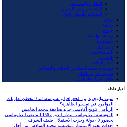
التجارة والصناعة
الفلاحة والصيد البحري
السياحة وأسواق المال
ثقافة
رياضة
جهات
صحافة وإعلام
تكنولوجيا
دين وفكر
الشاملة تيفي
المغرب
أخبار العالم
مؤسسة محمد السادس للسلام والتسامح
صوت مغاربة العالم
عالم المرأة والطفل
أخبار عاجلة
سبتة والهجرة بين الجغرافيا والسياسة: لماذا تخطئ نظريات
المؤامرة في تفسير الظاهرة؟
الرباط – تتويج أكاديمي جديد بجامعة محمد الخامس
المؤسسة الدبلوماسية تنظم الدورة 156 للملتقى الدبلوماسي
بحضور 40 دولة وحزب الاستقلال ضيف الشرف
إحداث لجنة الاستثمار بمؤسسة محمد السادس من أجل