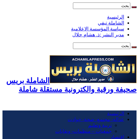
الرئيسية
الشاملة تيفي
سياسة المؤسسة الاعلامية
مدير النشر :ذ. هشام حلال
الشاملة بريس
صحيفة ورقية والكترونية مستقلة شاملة
الرئيسية
عدالة- مجتمع- صحة- حوادت
تربية وتعليم
جمعيات – منظمات- ونقابات
اقتصاد