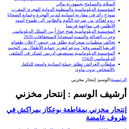
السلام والتسامح بجمهورية مالي
المؤسسة الدبلوماسية والمنظمة الدولية للهجرة: المغرب
نموذج رائد في مقاربة إنسانية لتدبير الهجرة وحماية الضحايا
زيدو لقدّام: من صرخة الگوم والطابور إلى طموح أسود
الأطلس في مواجهة فرنسا
المؤسسة الدبلوماسية تفتح حواراً بين السلك الدبلوماسي
وحزب العدالة والتنمية استعداداً لاستحقاقات 2026
تحالف منظمات صحراوية يطلق من جنيف “إعلان طفولة
إفريقيا المسروقة” ويدعو لتعزيز حماية الأطفال من التجنيد
المؤسسة الدبلوماسية تستضيف إدريس لشكر في الملتقى
الدبلوماسي الـ154
سلطات العرائش تطلق حملة إنسانية واسعة للتكفل
بالأشخاص بدون مأوى
الرئيسية
/
الوسم:
إنتحار مخزني
أرشيف الوسم :
إنتحار مخزني
إنتحار مخزني بمقاطعة بوعكاز بمراكش في
ظروف غامضة