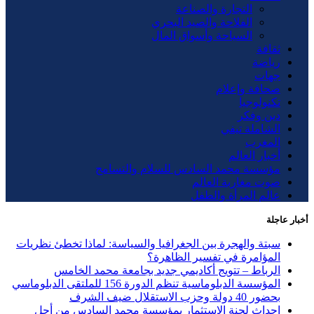
التجارة والصناعة
الفلاحة والصيد البحري
السياحة وأسواق المال
ثقافة
رياضة
جهات
صحافة وإعلام
تكنولوجيا
دين وفكر
الشاملة تيفي
المغرب
أخبار العالم
مؤسسة محمد السادس للسلام والتسامح
صوت مغاربة العالم
عالم المرأة والطفل
أخبار عاجلة
سبتة والهجرة بين الجغرافيا والسياسة: لماذا تخطئ نظريات
المؤامرة في تفسير الظاهرة؟
الرباط – تتويج أكاديمي جديد بجامعة محمد الخامس
المؤسسة الدبلوماسية تنظم الدورة 156 للملتقى الدبلوماسي
بحضور 40 دولة وحزب الاستقلال ضيف الشرف
إحداث لجنة الاستثمار بمؤسسة محمد السادس من أجل