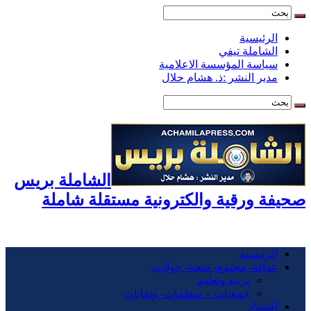
الرئيسية
الشاملة تيفي
سياسة المؤسسة الاعلامية
مدير النشر :ذ. هشام حلال
الشاملة بريس
صحيفة ورقية والكترونية مستقلة شاملة
الرئيسية
عدالة- مجتمع- صحة- حوادت
تربية وتعليم
جمعيات – منظمات- ونقابات
اقتصاد