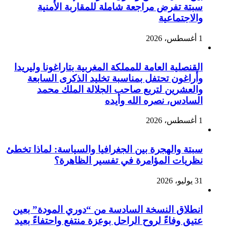
سبتة تفرض مراجعة شاملة للمقاربة الأمنية
والاجتماعية
1 أغسطس، 2026
القنصلية العامة للمملكة المغربية بتاراغونا وليريدا
وأراغون تحتفل بمناسبة تخليد الذكرى السابعة
والعشرين لتربع صاحب الجلالة الملك محمد
السادس، نصره الله وأيده
1 أغسطس، 2026
سبتة والهجرة بين الجغرافيا والسياسة: لماذا تخطئ
نظريات المؤامرة في تفسير الظاهرة؟
31 يوليو، 2026
انطلاق النسخة السادسة من “دوري المودة” بعين
عتيق وفاءً لروح الراحل بوعزة منتفع واحتفاءً بعيد