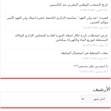
تاريخ المنتخب الوطني المغربي منذ التأسيس
12 أكتوبر، 2024
17,063
قصيدة “عيد ولي العهد” بمناسبة الذكرى التاسعة عشرة لميلاد ولي العهد الأمير
مولاي الحسن
8 مايو، 2022
15,761
عرض لمحطات بارزة خلال انعقاد الدورة العادية للمجلس الإداري للوكالة
المستقلة لتوزيع الماء والكهرباء بمكناس
3 يوليو، 2023
14,529
تبعات الشطط في استعمال السلطة
31 مايو، 2024
14,391
يا حسرتي على مدينتي!!!!!
30 نوفمبر، 2022
13,334
الأرشيف
الأرشيف