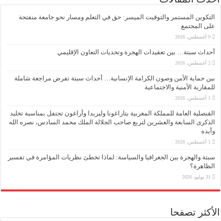
التكوين المستمر والتوقيت الميسر: حق في التعلم ومسار نحو جامعة منفتحة
على المجتمع
9 أغسطس، 2026
أحداث سبتة… بين تعقيدات الهجرة وتحديات التعاون الإقليمي
2 أغسطس، 2026
بين حماية الأمن وصون الكرامة الإنسانية… أحداث سبتة تفرض مراجعة شاملة
للمقاربة الأمنية والاجتماعية
1 أغسطس، 2026
القنصلية العامة للمملكة المغربية بتاراغونا وليريدا وأراغون تحتفل بمناسبة تخليد
الذكرى السابعة والعشرين لتربع صاحب الجلالة الملك محمد السادس، نصره الله
وأيده
1 أغسطس، 2026
سبتة والهجرة بين الجغرافيا والسياسة: لماذا تخطئ نظريات المؤامرة في تفسير
الظاهرة؟
31 يوليو، 2026
الأكثر تصفحا