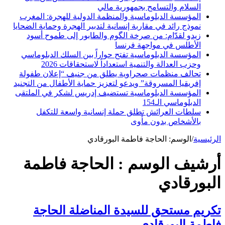
السلام والتسامح بجمهورية مالي
المؤسسة الدبلوماسية والمنظمة الدولية للهجرة: المغرب
نموذج رائد في مقاربة إنسانية لتدبير الهجرة وحماية الضحايا
زيدو لقدّام: من صرخة الگوم والطابور إلى طموح أسود
الأطلس في مواجهة فرنسا
المؤسسة الدبلوماسية تفتح حواراً بين السلك الدبلوماسي
وحزب العدالة والتنمية استعداداً لاستحقاقات 2026
تحالف منظمات صحراوية يطلق من جنيف “إعلان طفولة
إفريقيا المسروقة” ويدعو لتعزيز حماية الأطفال من التجنيد
المؤسسة الدبلوماسية تستضيف إدريس لشكر في الملتقى
الدبلوماسي الـ154
سلطات العرائش تطلق حملة إنسانية واسعة للتكفل
بالأشخاص بدون مأوى
الرئيسية
/
الوسم:
الحاجة فاطمة البورقادي
أرشيف الوسم :
الحاجة فاطمة
البورقادي
تكريم مستحق للسيدة المناضلة الحاجة
فاطمة البورقادي