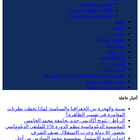
التجارة والصناعة
الفلاحة والصيد البحري
السياحة وأسواق المال
ثقافة
رياضة
جهات
صحافة وإعلام
تكنولوجيا
دين وفكر
الشاملة تيفي
المغرب
أخبار العالم
مؤسسة محمد السادس للسلام والتسامح
صوت مغاربة العالم
عالم المرأة والطفل
أخبار عاجلة
سبتة والهجرة بين الجغرافيا والسياسة: لماذا تخطئ نظريات
المؤامرة في تفسير الظاهرة؟
الرباط – تتويج أكاديمي جديد بجامعة محمد الخامس
المؤسسة الدبلوماسية تنظم الدورة 156 للملتقى الدبلوماسي
بحضور 40 دولة وحزب الاستقلال ضيف الشرف
إحداث لجنة الاستثمار بمؤسسة محمد السادس من أجل