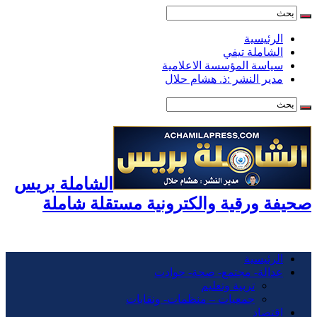
الرئيسية
الشاملة تيفي
سياسة المؤسسة الاعلامية
مدير النشر :ذ. هشام حلال
الشاملة بريس
صحيفة ورقية والكترونية مستقلة شاملة
الرئيسية
عدالة- مجتمع- صحة- حوادت
تربية وتعليم
جمعيات – منظمات- ونقابات
اقتصاد