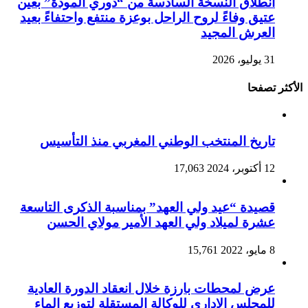
انطلاق النسخة السادسة من “دوري المودة” بعين
عتيق وفاءً لروح الراحل بوعزة منتفع واحتفاءً بعيد
العرش المجيد
31 يوليو، 2026
الأكثر تصفحا
تاريخ المنتخب الوطني المغربي منذ التأسيس
12 أكتوبر، 2024
17,063
قصيدة “عيد ولي العهد” بمناسبة الذكرى التاسعة
عشرة لميلاد ولي العهد الأمير مولاي الحسن
8 مايو، 2022
15,761
عرض لمحطات بارزة خلال انعقاد الدورة العادية
للمجلس الإداري للوكالة المستقلة لتوزيع الماء