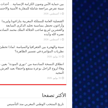
بين حماية الأمن وصون الكرامة الإنسانية… أحداث
سبتة تفرض مراجعة شاملة للمقاربة الأمنية والاجتما
1 أغسطس، 2026
القنصلية العامة للمملكة المغربية بتاراغونا وليريدا
وأراغون تحتفل بمناسبة تخليد الذكرى السابعة
والعشرين لتربع صاحب الجلالة الملك محمد الساد
نصره الله وأيده
1 أغسطس، 2026
سبتة والهجرة بين الجغرافيا والسياسة: لماذا تخطئ
نظريات المؤامرة في تفسير الظاهرة؟
31 يوليو، 2026
انطلاق النسخة السادسة من “دوري المودة” بعين 
وفاءً لروح الراحل بوعزة منتفع واحتفاءً بعيد العرش
المجيد
31 يوليو، 2026
الأكثر تصفحا
تاريخ المنتخب الوطني المغربي منذ التأسيس