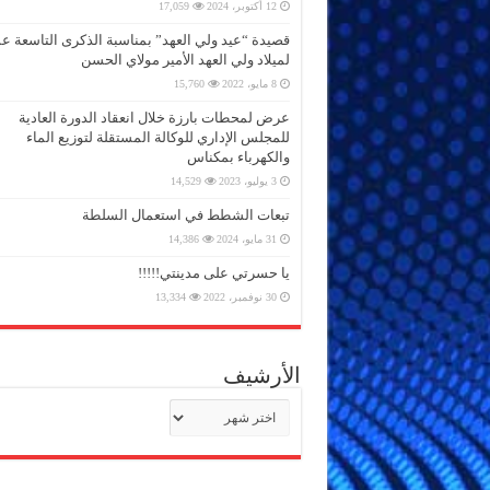
12 أكتوبر، 2024
17,059
قصيدة “عيد ولي العهد” بمناسبة الذكرى التاسعة 
لميلاد ولي العهد الأمير مولاي الحسن
8 مايو، 2022
15,760
عرض لمحطات بارزة خلال انعقاد الدورة العادية
للمجلس الإداري للوكالة المستقلة لتوزيع الماء
والكهرباء بمكناس
3 يوليو، 2023
14,529
تبعات الشطط في استعمال السلطة
31 مايو، 2024
14,386
يا حسرتي على مدينتي!!!!!
30 نوفمبر، 2022
13,334
الأرشيف
الأرشيف