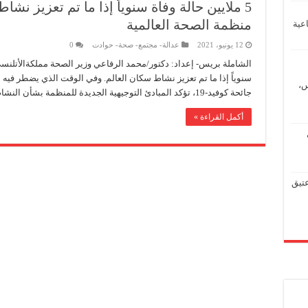
5 ملايين حالة وفاة سنوياً إذا ما تم تعزيز ن
منظمة الصحة العالمية
عية
12 يونيو، 2021
عدالة- مجتمع- صحة- حوادت
0
سنوياً إذا ما تم تعزيز نشاط سكان العالم. وفي الوقت الذي يضطر فيه 
س،
جائحة كوفيد-19، تؤكد المبادئ التوجيهية الجديدة للمنظمة بشأن النشاط البدني والسلوكيات المنطوية …
أكمل القراءة »
عتيق