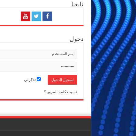
تابعنا
دخول
تذكرني
نسيت كلمة المرور ؟