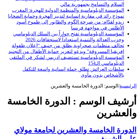
السلام والتسامح بجمهورية مالي
المؤسسة الدبلوماسية والمنظمة الدولية للهجرة: المغرب
نموذج رائد في مقاربة إنسانية لتدبير الهجرة وحماية الضحايا
زيدو لقدّام: من صرخة الگوم والطابور إلى طموح أسود
الأطلس في مواجهة فرنسا
المؤسسة الدبلوماسية تفتح حواراً بين السلك الدبلوماسي
وحزب العدالة والتنمية استعداداً لاستحقاقات 2026
تحالف منظمات صحراوية يطلق من جنيف “إعلان طفولة
إفريقيا المسروقة” ويدعو لتعزيز حماية الأطفال من التجنيد
المؤسسة الدبلوماسية تستضيف إدريس لشكر في الملتقى
الدبلوماسي الـ154
سلطات العرائش تطلق حملة إنسانية واسعة للتكفل
بالأشخاص بدون مأوى
الرئيسية
/
الوسم:
الدورة الخامسة والعشرين
أرشيف الوسم :
الدورة الخامسة
والعشرين
الدورة الخامسة والعشرين لجامعة مولاي
علي الشريف