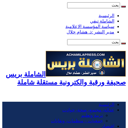
الرئيسية
الشاملة تيفي
سياسة المؤسسة الاعلامية
مدير النشر :ذ. هشام حلال
الشاملة بريس
صحيفة ورقية والكترونية مستقلة شاملة
الرئيسية
عدالة- مجتمع- صحة- حوادت
تربية وتعليم
جمعيات – منظمات- ونقابات
اقتصاد