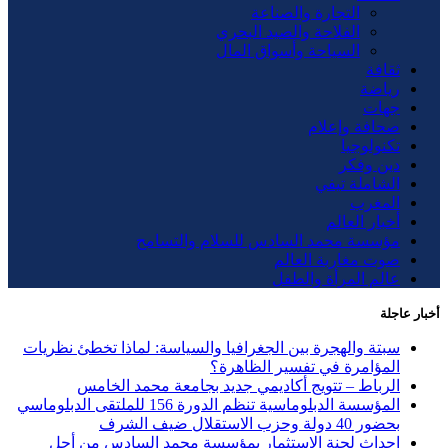
التجارة والصناعة
الفلاحة والصيد البحري
السياحة وأسواق المال
ثقافة
رياضة
جهات
صحافة وإعلام
تكنولوجيا
دين وفكر
الشاملة تيفي
المغرب
أخبار العالم
مؤسسة محمد السادس للسلام والتسامح
صوت مغاربة العالم
عالم المرأة والطفل
أخبار عاجلة
سبتة والهجرة بين الجغرافيا والسياسة: لماذا تخطئ نظريات
المؤامرة في تفسير الظاهرة؟
الرباط – تتويج أكاديمي جديد بجامعة محمد الخامس
المؤسسة الدبلوماسية تنظم الدورة 156 للملتقى الدبلوماسي
بحضور 40 دولة وحزب الاستقلال ضيف الشرف
إحداث لجنة الاستثمار بمؤسسة محمد السادس من أجل