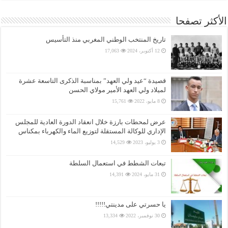
الأكثر تصفحا
تاريخ المنتخب الوطني المغربي منذ التأسيس
12 أكتوبر، 2024
17,063
قصيدة “عيد ولي العهد” بمناسبة الذكرى التاسعة عشرة
لميلاد ولي العهد الأمير مولاي الحسن
8 مايو، 2022
15,761
عرض لمحطات بارزة خلال انعقاد الدورة العادية للمجلس
الإداري للوكالة المستقلة لتوزيع الماء والكهرباء بمكناس
3 يوليو، 2023
14,529
تبعات الشطط في استعمال السلطة
31 مايو، 2024
14,391
يا حسرتي على مدينتي!!!!!
30 نوفمبر، 2022
13,334