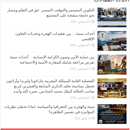
التكوين المستمر والتوقيت الميسر: حق في التعلم ومسار
نحو جامعة منفتحة على المجتمع
9 أغسطس، 2026
أحداث سبتة… بين تعقيدات الهجرة وتحديات التعاون
الإقليمي
2 أغسطس، 2026
بين حماية الأمن وصون الكرامة الإنسانية… أحداث سبتة
تفرض مراجعة شاملة للمقاربة الأمنية والاجتماعية
1 أغسطس، 2026
القنصلية العامة للمملكة المغربية بتاراغونا وليريدا وأراغون
تحتفل بمناسبة تخليد الذكرى السابعة والعشرين لتربع
صاحب الجلالة الملك محمد السادس، نصره الله وأيده
1 أغسطس، 2026
سبتة والهجرة بين الجغرافيا والسياسة: لماذا تخطئ نظريات
المؤامرة في تفسير الظاهرة؟
31 يوليو، 2026