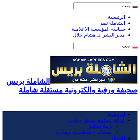
الرئيسية
الشاملة تيفي
سياسة المؤسسة الاعلامية
مدير النشر :ذ. هشام حلال
الشاملة بريس
صحيفة ورقية والكترونية مستقلة شاملة
الرئيسية
عدالة- مجتمع- صحة- حوادت
تربية وتعليم
جمعيات – منظمات- ونقابات
اقتصاد