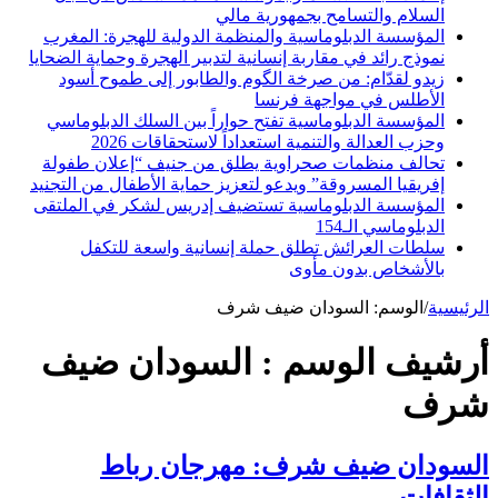
السلام والتسامح بجمهورية مالي
المؤسسة الدبلوماسية والمنظمة الدولية للهجرة: المغرب
نموذج رائد في مقاربة إنسانية لتدبير الهجرة وحماية الضحايا
زيدو لقدّام: من صرخة الگوم والطابور إلى طموح أسود
الأطلس في مواجهة فرنسا
المؤسسة الدبلوماسية تفتح حواراً بين السلك الدبلوماسي
وحزب العدالة والتنمية استعداداً لاستحقاقات 2026
تحالف منظمات صحراوية يطلق من جنيف “إعلان طفولة
إفريقيا المسروقة” ويدعو لتعزيز حماية الأطفال من التجنيد
المؤسسة الدبلوماسية تستضيف إدريس لشكر في الملتقى
الدبلوماسي الـ154
سلطات العرائش تطلق حملة إنسانية واسعة للتكفل
بالأشخاص بدون مأوى
الرئيسية
/
الوسم:
السودان ضيف شرف
أرشيف الوسم :
السودان ضيف
شرف
السودان ضيف شرف: مهرجان رباط
الثقافات