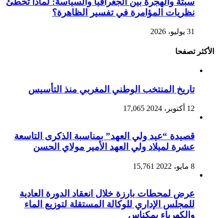
سبتة والهجرة بين الجغرافيا والسياسة: لماذا تخطئ
نظريات المؤامرة في تفسير الظاهرة؟
31 يوليو، 2026
الأكثر تصفحا
تاريخ المنتخب الوطني المغربي منذ التأسيس
12 أكتوبر، 2024
17,065
قصيدة “عيد ولي العهد” بمناسبة الذكرى التاسعة
عشرة لميلاد ولي العهد الأمير مولاي الحسن
8 مايو، 2022
15,761
عرض لمحطات بارزة خلال انعقاد الدورة العادية
للمجلس الإداري للوكالة المستقلة لتوزيع الماء
والكهرباء بمكناس