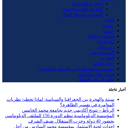
التجارة والصناعة
الفلاحة والصيد البحري
السياحة وأسواق المال
ثقافة
رياضة
جهات
صحافة وإعلام
تكنولوجيا
دين وفكر
الشاملة تيفي
المغرب
أخبار العالم
مؤسسة محمد السادس للسلام والتسامح
صوت مغاربة العالم
عالم المرأة والطفل
أخبار عاجلة
سبتة والهجرة بين الجغرافيا والسياسة: لماذا تخطئ نظريات
المؤامرة في تفسير الظاهرة؟
الرباط – تتويج أكاديمي جديد بجامعة محمد الخامس
المؤسسة الدبلوماسية تنظم الدورة 156 للملتقى الدبلوماسي
بحضور 40 دولة وحزب الاستقلال ضيف الشرف
إحداث لجنة الاستثمار بمؤسسة محمد السادس من أجل