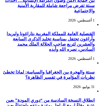
بين حماية الأمن وصون الكرامة الإنسانية… أحداث
سبتة تفرض مراجعة شاملة للمقاربة الأمنية
والاجتماعية
1 أغسطس، 2026
القنصلية العامة للمملكة المغربية بتاراغونا وليريدا
وأراغون تحتفل بمناسبة تخليد الذكرى السابعة
والعشرين لتربع صاحب الجلالة الملك محمد
السادس، نصره الله وأيده
1 أغسطس، 2026
سبتة والهجرة بين الجغرافيا والسياسة: لماذا تخطئ
نظريات المؤامرة في تفسير الظاهرة؟
31 يوليو، 2026
انطلاق النسخة السادسة من “دوري المودة” بعين
عتيق وفاءً لروح الراحل بوعزة منتفع واحتفاءً بعيد