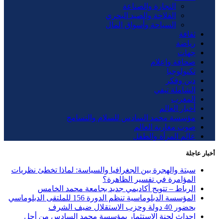
التجارة والصناعة
الفلاحة والصيد البحري
السياحة وأسواق المال
ثقافة
رياضة
جهات
صحافة وإعلام
تكنولوجيا
دين وفكر
الشاملة تيفي
المغرب
أخبار العالم
مؤسسة محمد السادس للسلام والتسامح
صوت مغاربة العالم
عالم المرأة والطفل
أخبار عاجلة
سبتة والهجرة بين الجغرافيا والسياسة: لماذا تخطئ نظريات
المؤامرة في تفسير الظاهرة؟
الرباط – تتويج أكاديمي جديد بجامعة محمد الخامس
المؤسسة الدبلوماسية تنظم الدورة 156 للملتقى الدبلوماسي
بحضور 40 دولة وحزب الاستقلال ضيف الشرف
إحداث لجنة الاستثمار بمؤسسة محمد السادس من أجل