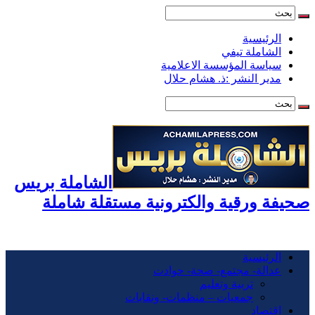
الرئيسية
الشاملة تيفي
سياسة المؤسسة الاعلامية
مدير النشر :ذ. هشام حلال
الشاملة بريس
صحيفة ورقية والكترونية مستقلة شاملة
الرئيسية
عدالة- مجتمع- صحة- حوادت
تربية وتعليم
جمعيات – منظمات- ونقابات
اقتصاد