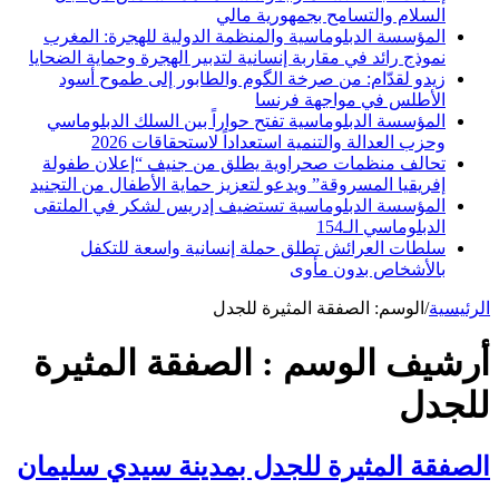
السلام والتسامح بجمهورية مالي
المؤسسة الدبلوماسية والمنظمة الدولية للهجرة: المغرب
نموذج رائد في مقاربة إنسانية لتدبير الهجرة وحماية الضحايا
زيدو لقدّام: من صرخة الگوم والطابور إلى طموح أسود
الأطلس في مواجهة فرنسا
المؤسسة الدبلوماسية تفتح حواراً بين السلك الدبلوماسي
وحزب العدالة والتنمية استعداداً لاستحقاقات 2026
تحالف منظمات صحراوية يطلق من جنيف “إعلان طفولة
إفريقيا المسروقة” ويدعو لتعزيز حماية الأطفال من التجنيد
المؤسسة الدبلوماسية تستضيف إدريس لشكر في الملتقى
الدبلوماسي الـ154
سلطات العرائش تطلق حملة إنسانية واسعة للتكفل
بالأشخاص بدون مأوى
الرئيسية
/
الوسم:
الصفقة المثيرة للجدل
أرشيف الوسم :
الصفقة المثيرة
للجدل
الصفقة المثيرة للجدل بمدينة سيدي سليمان