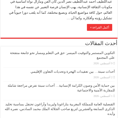
عبداللطيف احمد عبداللطيف نصر الدين كان الفن ومازال نواة أساسية في
مكونات الثقافة الإنسانية، يهب الإنسان فرصة التعبير عن نفسه في هذا
العالم، حول كافة مواضيع الحياة، وبصيغ مختلفة، كما أنه يلعب دورا حيوياً في
تشكيل رؤيته وأفكاره. وكما أن …
أكمل القراءة »
أحدث المقالات
التكوين المستمر والتوقيت الميسر: حق في التعلم ومسار نحو جامعة منفتحة
على المجتمع
9 أغسطس، 2026
أحداث سبتة… بين تعقيدات الهجرة وتحديات التعاون الإقليمي
2 أغسطس، 2026
بين حماية الأمن وصون الكرامة الإنسانية… أحداث سبتة تفرض مراجعة شاملة
للمقاربة الأمنية والاجتماعية
1 أغسطس، 2026
القنصلية العامة للمملكة المغربية بتاراغونا وليريدا وأراغون تحتفل بمناسبة تخليد
الذكرى السابعة والعشرين لتربع صاحب الجلالة الملك محمد السادس، نصره الله
وأيده