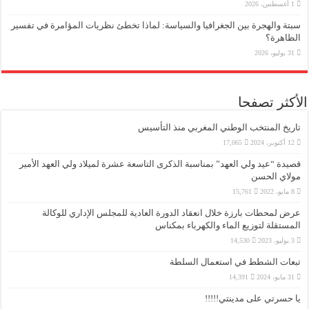
1 أغسطس، 2026
سبتة والهجرة بين الجغرافيا والسياسة: لماذا تخطئ نظريات المؤامرة في تفسير
الظاهرة؟
31 يوليو، 2026
الأكثر تصفحا
تاريخ المنتخب الوطني المغربي منذ التأسيس
12 أكتوبر، 2024
17,065
قصيدة “عيد ولي العهد” بمناسبة الذكرى التاسعة عشرة لميلاد ولي العهد الأمير
مولاي الحسن
8 مايو، 2022
15,761
عرض لمحطات بارزة خلال انعقاد الدورة العادية للمجلس الإداري للوكالة
المستقلة لتوزيع الماء والكهرباء بمكناس
3 يوليو، 2023
14,530
تبعات الشطط في استعمال السلطة
31 مايو، 2024
14,391
يا حسرتي على مدينتي!!!!!