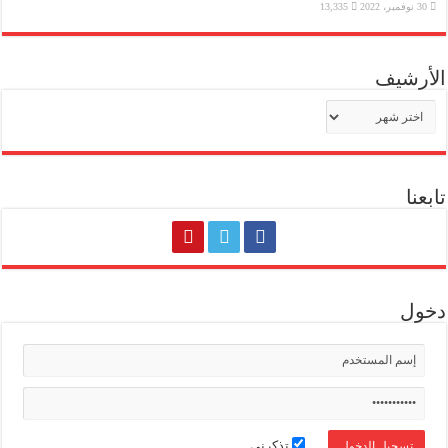
30 نوفمبر، 2022
13,335
الأرشيف
الأرشيف
تابعنا
دخول
تذكرني