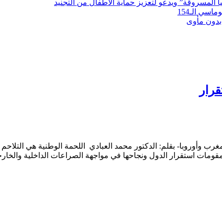
لمسروقة” ويدعو لتعزيز حماية الأطفال من التجنيد
سي الـ154
بدون مأوى
قرار
غرب وأوروبا- بقلم: الدكتور محمد العبادي اللحمة الوطنية هي التلاحم 
هم مقومات استقرار الدول ونجاحها في مواجهة الصراعات الداخلية والخار