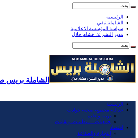
الرئيسية
الشاملة تيفي
سياسة المؤسسة الاعلامية
مدير النشر :ذ. هشام حلال
الشاملة بريس صح
الرئيسية
عدالة- مجتمع- صحة- حوادت
تربية وتعليم
جمعيات – منظمات- ونقابات
اقتصاد
التجارة والصناعة