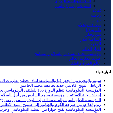
الفلاحة والصيد البحري
السياحة وأسواق المال
ثقافة
رياضة
جهات
صحافة وإعلام
تكنولوجيا
دين وفكر
الشاملة تيفي
المغرب
أخبار العالم
مؤسسة محمد السادس للسلام والتسامح
صوت مغاربة العالم
عالم المرأة والطفل
أخبار عاجلة
سبتة والهجرة بين الجغرافيا والسياسة: لماذا تخطئ نظريات ال
الرباط – تتويج أكاديمي جديد بجامعة محمد الخامس
المؤسسة الدبلوماسية تنظم الدورة 156 للملتقى الدبلوماسي بحضور 40 دولة وحزب الاستقلال ضيف الشرف
إحداث لجنة الاستثمار بمؤسسة محمد السادس من أجل السلام و
المؤسسة الدبلوماسية والمنظمة الدولية للهجرة: المغرب نموذج ر
زيدو لقدّام: من صرخة الگوم والطابور إلى طموح أسود الأطلس
المؤسسة الدبلوماسية تفتح حواراً بين السلك الدبلوماسي وحزب العد