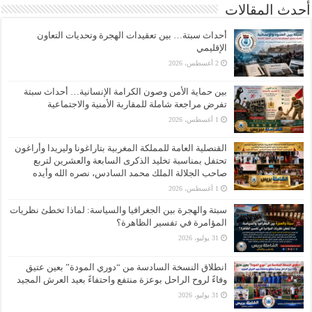
أحدث المقالات
أحداث سبتة… بين تعقيدات الهجرة وتحديات التعاون
الإقليمي
2 أغسطس، 2026
بين حماية الأمن وصون الكرامة الإنسانية… أحداث سبتة
تفرض مراجعة شاملة للمقاربة الأمنية والاجتماعية
1 أغسطس، 2026
القنصلية العامة للمملكة المغربية بتاراغونا وليريدا وأراغون
تحتفل بمناسبة تخليد الذكرى السابعة والعشرين لتربع
صاحب الجلالة الملك محمد السادس، نصره الله وأيده
1 أغسطس، 2026
سبتة والهجرة بين الجغرافيا والسياسة: لماذا تخطئ نظريات
المؤامرة في تفسير الظاهرة؟
31 يوليو، 2026
انطلاق النسخة السادسة من “دوري المودة” بعين عتيق
وفاءً لروح الراحل بوعزة منتفع واحتفاءً بعيد العرش المجيد
31 يوليو، 2026