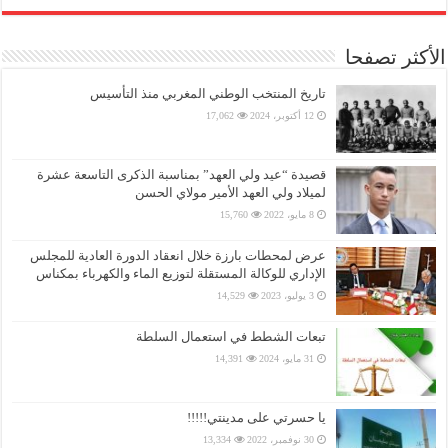
الأكثر تصفحا
تاريخ المنتخب الوطني المغربي منذ التأسيس
12 أكتوبر، 2024
17,062
قصيدة “عيد ولي العهد” بمناسبة الذكرى التاسعة عشرة
لميلاد ولي العهد الأمير مولاي الحسن
8 مايو، 2022
15,760
عرض لمحطات بارزة خلال انعقاد الدورة العادية للمجلس
الإداري للوكالة المستقلة لتوزيع الماء والكهرباء بمكناس
3 يوليو، 2023
14,529
تبعات الشطط في استعمال السلطة
31 مايو، 2024
14,391
يا حسرتي على مدينتي!!!!!
30 نوفمبر، 2022
13,334