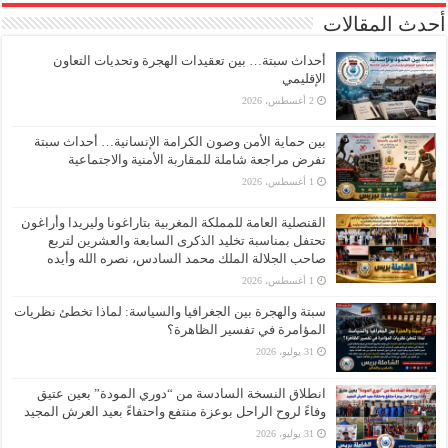
أحدث المقالات
أحداث سبتة… بين تعقيدات الهجرة وتحديات التعاون
الإقليمي
2 أغسطس، 2026
بين حماية الأمن وصون الكرامة الإنسانية… أحداث سبتة
تفرض مراجعة شاملة للمقاربة الأمنية والاجتماعية
1 أغسطس، 2026
القنصلية العامة للمملكة المغربية بتاراغونا وليريدا وأراغون
تحتفل بمناسبة تخليد الذكرى السابعة والعشرين لتربع
صاحب الجلالة الملك محمد السادس، نصره الله وأيده
1 أغسطس، 2026
سبتة والهجرة بين الجغرافيا والسياسة: لماذا تخطئ نظريات
المؤامرة في تفسير الظاهرة؟
31 يوليو، 2026
انطلاق النسخة السادسة من “دوري المودة” بعين عتيق
وفاءً لروح الراحل بوعزة منتفع واحتفاءً بعيد العرش المجيد
31 يوليو، 2026