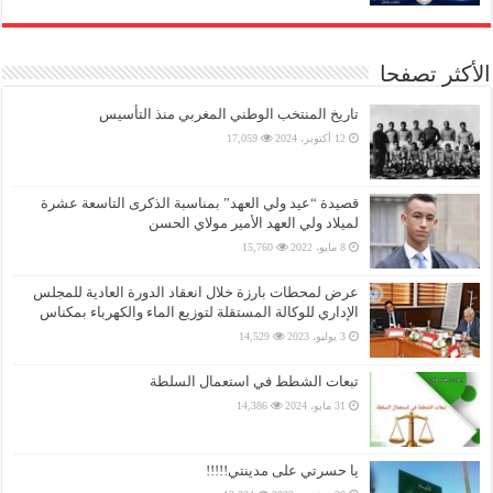
الأكثر تصفحا
تاريخ المنتخب الوطني المغربي منذ التأسيس
12 أكتوبر، 2024
17,059
قصيدة “عيد ولي العهد” بمناسبة الذكرى التاسعة عشرة
لميلاد ولي العهد الأمير مولاي الحسن
8 مايو، 2022
15,760
عرض لمحطات بارزة خلال انعقاد الدورة العادية للمجلس
الإداري للوكالة المستقلة لتوزيع الماء والكهرباء بمكناس
3 يوليو، 2023
14,529
تبعات الشطط في استعمال السلطة
31 مايو، 2024
14,386
يا حسرتي على مدينتي!!!!!