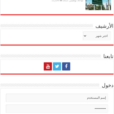
30 نوفمبر، 2022
13,334
الأرشيف
الأرشيف
تابعنا
دخول