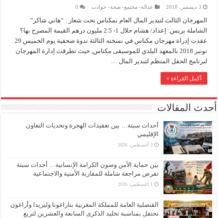
3 ديسمبر، 2018
عدالة- مجتمع- صحة- حوادت
0
المهرجان الثالث لتبدير المال العام بمكناس تحت شعار : “هاني شاكر”
الشاملة بريس: إعداد/ هشام حلال 1- 2.5 مليون درهم القيمة المصرح بها؟
عقدت إدراة مهرجان مكناس في نسخته الثالثة ندوة صحفية يوم الخميس 29
نونبر 2018 بالمعهد البلدي للموسيقى مكناس, حيث تطرقت إدارة المهرجان
لبرنامج الحفل المنظم لتبدير المال …
أكمل القراءة »
أحدث المقالات
أحداث سبتة… بين تعقيدات الهجرة وتحديات التعاون
الإقليمي
2 أغسطس، 2026
بين حماية الأمن وصون الكرامة الإنسانية… أحداث سبتة
تفرض مراجعة شاملة للمقاربة الأمنية والاجتماعية
1 أغسطس، 2026
القنصلية العامة للمملكة المغربية بتاراغونا وليريدا وأراغون
تحتفل بمناسبة تخليد الذكرى السابعة والعشرين لتربع