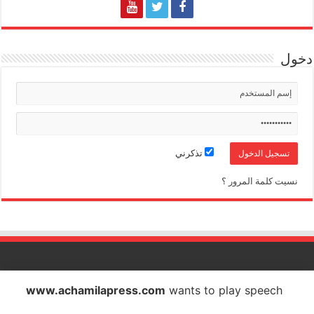
دخول
تذكرني
نسيت كلمة المرور ؟
الشاملة بريس تصدر عن شركة الشاملة بريس للاتصال والاشهار
www.achamilapress.com
wants to play speech
IF : 18734372 - CNSS : 4709939 - RC : 40517 - PATENTE : 17040538