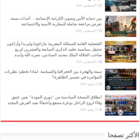
2 أغسطس، 2026
بين حماية الأمن وصون الكرامة الإنسانية… أحداث سبتة
تفرض مراجعة شاملة للمقاربة الأمنية والاجتماعية
1 أغسطس، 2026
القنصلية العامة للمملكة المغربية بتاراغونا وليريدا وأراغون
تحتفل بمناسبة تخليد الذكرى السابعة والعشرين لتربع
صاحب الجلالة الملك محمد السادس، نصره الله وأيده
1 أغسطس، 2026
سبتة والهجرة بين الجغرافيا والسياسة: لماذا تخطئ نظريات
المؤامرة في تفسير الظاهرة؟
31 يوليو، 2026
انطلاق النسخة السادسة من “دوري المودة” بعين عتيق
وفاءً لروح الراحل بوعزة منتفع واحتفاءً بعيد العرش المجيد
31 يوليو، 2026
الأكثر تصفحا