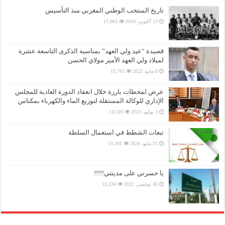
تاريخ المنتخب الوطني المغربي منذ التأسيس
12 أكتوبر، 2024
17,063
قصيدة “عيد ولي العهد” بمناسبة الذكرى التاسعة عشرة
لميلاد ولي العهد الأمير مولاي الحسن
8 مايو، 2022
15,761
عرض لمحطات بارزة خلال انعقاد الدورة العادية للمجلس
الإداري للوكالة المستقلة لتوزيع الماء والكهرباء بمكناس
3 يوليو، 2023
14,529
تبعات الشطط في استعمال السلطة
31 مايو، 2024
14,391
يا حسرتي على مدينتي!!!!!
30 نوفمبر، 2022
13,334