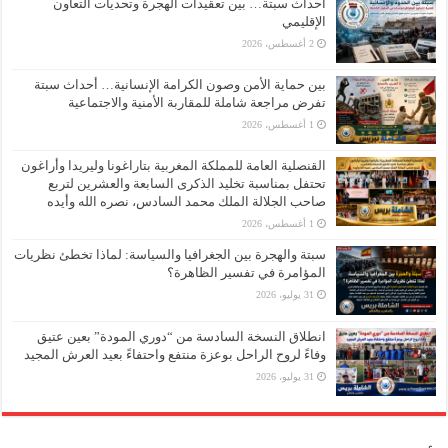
أحداث سبتة… بين تعقيدات الهجرة وتحديات التعاون
الإقليمي
2 أغسطس، 2026
بين حماية الأمن وصون الكرامة الإنسانية… أحداث سبتة
تفرض مراجعة شاملة للمقاربة الأمنية والاجتماعية
1 أغسطس، 2026
القنصلية العامة للمملكة المغربية بتاراغونا وليريدا وأراغون
تحتفل بمناسبة تخليد الذكرى السابعة والعشرين لتربع
صاحب الجلالة الملك محمد السادس، نصره الله وأيده
1 أغسطس، 2026
سبتة والهجرة بين الجغرافيا والسياسة: لماذا تخطئ نظريات
المؤامرة في تفسير الظاهرة؟
31 يوليو، 2026
انطلاق النسخة السادسة من “دوري المودة” بعين عتيق
وفاءً لروح الراحل بوعزة منتفع واحتفاءً بعيد العرش المجيد
31 يوليو، 2026