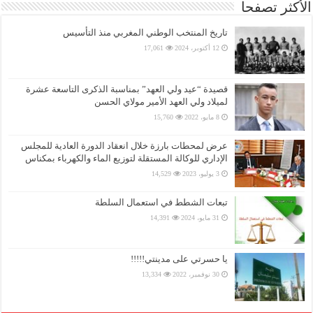
الأكثر تصفحا
تاريخ المنتخب الوطني المغربي منذ التأسيس
12 أكتوبر، 2024
17,061
قصيدة “عيد ولي العهد” بمناسبة الذكرى التاسعة عشرة
لميلاد ولي العهد الأمير مولاي الحسن
8 مايو، 2022
15,760
عرض لمحطات بارزة خلال انعقاد الدورة العادية للمجلس
الإداري للوكالة المستقلة لتوزيع الماء والكهرباء بمكناس
3 يوليو، 2023
14,529
تبعات الشطط في استعمال السلطة
31 مايو، 2024
14,391
يا حسرتي على مدينتي!!!!!
30 نوفمبر، 2022
13,334